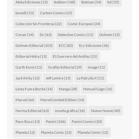
Aleta Ediciones
(13)
Astiberri
(48)
Batman
(54)
bd
(35)
bonelli
(15)
Cartem Comics
(25)
Colección Sin Fronteras
(22)
Comic Europeo
(24)
Conan
(14)
Dc
(63)
Detective Comics
(11)
Dolmen
(13)
Dolmen Editorial
(103)
ECC
(82)
Ecc Ediciones
(36)
Editorial Hidra
(13)
El Guerrero del Antifaz
(21)
Garth Ennis
(11)
Grafito Editorial
(29)
Image
(11)
Jack Kirby
(13)
Jeff Lemire
(15)
La Patrulla X
(11)
Línea Fuera Borda
(14)
Manga
(28)
Manuel Gago
(16)
Marvel
(66)
Marvel Limited Edition
(14)
Norma Editorial
(63)
novela gráfica
(16)
Nuevo Nueve
(40)
Paco Roca
(13)
Panini
(106)
Panini Comics
(20)
Planeta
(12)
Planeta Comic
(23)
Planeta Cómic
(12)