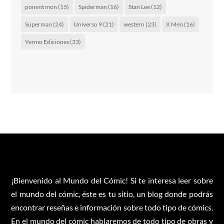
ponent mon
(15)
Spiderman
(16)
Stan Lee
(12)
Superman
(24)
Universo 9
(21)
western
(23)
X Men
(16)
Yermo Ediciones
(33)
¡Bienvenido al Mundo del Cómic! Si te interesa leer sobre
el mundo del cómic, éste es tu sitio, un blog donde podrás
encontrar reseñas e información sobre todo tipo de cómics.
En el mundo del cómic hablaremos de todo tipo de obras y