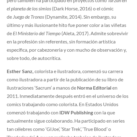
pero también ha participado en proyectos como
Tarzán en
el planeta de los simios
(Dark Horse, 2016) o el cómic
de
Juego de Tronos
(Dynamite, 2014). Sin embargo, su
último y más ilusionante hito fue poner color a las viñetas
de
El Ministerio del Tiempo
(Aleta, 2017). Admite sobrevivir
en la profesión sin referentes, sin formación artística
específica, por cabezoneria y con mucho de observación y,
sobre todo, de autocrítica.
Esther Sanz,
colorista e ilustradora, comenzó su carrera
como ilustradora a partir de la publicación de su libro de
ilustraciones ‘Sacrum’ a manos de
Norma Editorial
en
2011. Inmediatamente después entró en el universo de los
comics trabajando como colorista. En Estados Unidos
comenzó trabajando con
IDW Publishing
con la que
actualmente sigue colaborando. Ha participado en series
tan célebres como ‘GIJoe’, ‘Star Trek’, ‘True Blood’ o