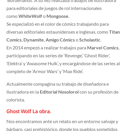
‘Borderlands’. A su vez realizaba trabajos de ilustradora
para editoriales de juegos de rol internacionales
como
WhiteWolf
o
Mongoose
.
Se especializó en el color de cómics trabajando para
diversas editoriales estaunidenses e inglesas, como
Titan
Comics
,
Dynamite
,
Amigo Cómics
o
Scholastic
.
En 2014 empezó a realizar trabajos para
Marvel Comics
,
participando en las series de ‘Revenge’, ‘Ghost Rider’,
‘Elektra’ y ‘Awasome Hulk’, y encargándose de las series al
completo de ‘Armor Wars’ y ‘Max Ride’.
Actualmente compagina su trabajo de diseñadora e
ilustradora en la
Editorial Nosolorol
con su profesión de
colorista.
Ghost Wolf La obra.
Nos encontramos ante un relato en un entorno salvaje y
bárbaro, casi prehistórico, donde los pueblos sometidos