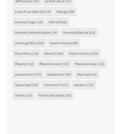
Jeff Lemire
(15)
La Patrulla X
(11)
Línea Fuera Borda
(14)
Manga
(28)
Manuel Gago
(16)
Marvel
(66)
Marvel Limited Edition
(14)
Norma Editorial
(63)
novela gráfica
(16)
Nuevo Nueve
(40)
Paco Roca
(13)
Panini
(106)
Panini Comics
(20)
Planeta
(12)
Planeta Comic
(23)
Planeta Cómic
(12)
ponent mon
(15)
Spiderman
(16)
Stan Lee
(12)
Superman
(24)
Universo 9
(21)
western
(23)
X Men
(16)
Yermo Ediciones
(33)