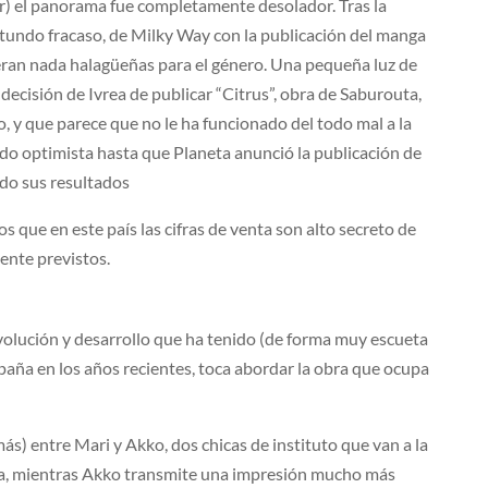
r) el panorama fue completamente desolador. Tras la
rotundo fracaso, de Milky Way con la publicación del manga
 eran nada halagüeñas para el género. Una pequeña luz de
decisión de Ivrea de publicar “Citrus”, obra de Saburouta,
, y que parece que no le ha funcionado del todo mal a la
ado optimista hasta que Planeta anunció la publicación de
ndo sus resultados
 que en este país las cifras de venta son alto secreto de
mente previstos.
 evolución y desarrollo que ha tenido (de forma muy escueta
paña en los años recientes, toca abordar la obra que ocupa
más) entre Mari y Akko, dos chicas de instituto que van a la
ída, mientras Akko transmite una impresión mucho más