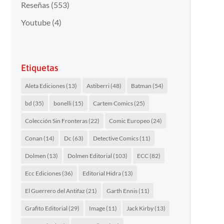
Reseñas
(553)
Youtube
(4)
Etiquetas
Aleta Ediciones
(13)
Astiberri
(48)
Batman
(54)
bd
(35)
bonelli
(15)
Cartem Comics
(25)
Colección Sin Fronteras
(22)
Comic Europeo
(24)
Conan
(14)
Dc
(63)
Detective Comics
(11)
Dolmen
(13)
Dolmen Editorial
(103)
ECC
(82)
Ecc Ediciones
(36)
Editorial Hidra
(13)
El Guerrero del Antifaz
(21)
Garth Ennis
(11)
Grafito Editorial
(29)
Image
(11)
Jack Kirby
(13)