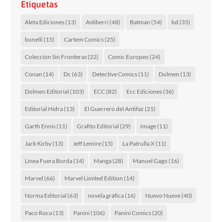
Etiquetas
Aleta Ediciones
(13)
Astiberri
(48)
Batman
(54)
bd
(35)
bonelli
(15)
Cartem Comics
(25)
Colección Sin Fronteras
(22)
Comic Europeo
(24)
Conan
(14)
Dc
(63)
Detective Comics
(11)
Dolmen
(13)
Dolmen Editorial
(103)
ECC
(82)
Ecc Ediciones
(36)
Editorial Hidra
(13)
El Guerrero del Antifaz
(21)
Garth Ennis
(11)
Grafito Editorial
(29)
Image
(11)
Jack Kirby
(13)
Jeff Lemire
(15)
La Patrulla X
(11)
Línea Fuera Borda
(14)
Manga
(28)
Manuel Gago
(16)
Marvel
(66)
Marvel Limited Edition
(14)
Norma Editorial
(63)
novela gráfica
(16)
Nuevo Nueve
(40)
Paco Roca
(13)
Panini
(106)
Panini Comics
(20)