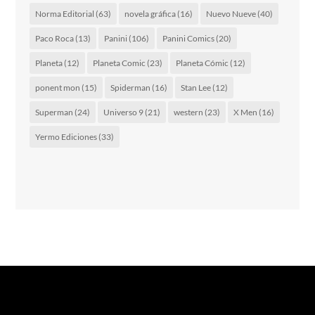
Norma Editorial
(63)
novela gráfica
(16)
Nuevo Nueve
(40)
Paco Roca
(13)
Panini
(106)
Panini Comics
(20)
Planeta
(12)
Planeta Comic
(23)
Planeta Cómic
(12)
ponent mon
(15)
Spiderman
(16)
Stan Lee
(12)
Superman
(24)
Universo 9
(21)
western
(23)
X Men
(16)
Yermo Ediciones
(33)