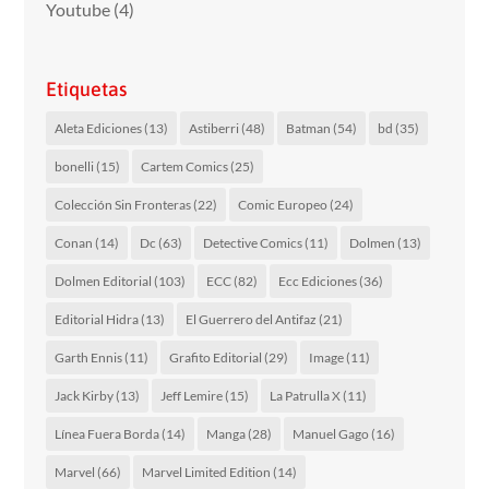
Youtube
(4)
Etiquetas
Aleta Ediciones
(13)
Astiberri
(48)
Batman
(54)
bd
(35)
bonelli
(15)
Cartem Comics
(25)
Colección Sin Fronteras
(22)
Comic Europeo
(24)
Conan
(14)
Dc
(63)
Detective Comics
(11)
Dolmen
(13)
Dolmen Editorial
(103)
ECC
(82)
Ecc Ediciones
(36)
Editorial Hidra
(13)
El Guerrero del Antifaz
(21)
Garth Ennis
(11)
Grafito Editorial
(29)
Image
(11)
Jack Kirby
(13)
Jeff Lemire
(15)
La Patrulla X
(11)
Línea Fuera Borda
(14)
Manga
(28)
Manuel Gago
(16)
Marvel
(66)
Marvel Limited Edition
(14)