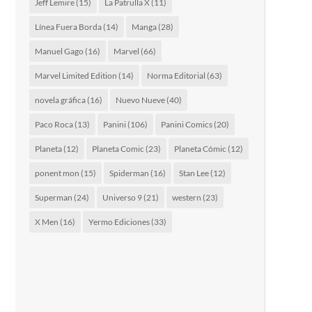
Jeff Lemire
(15)
La Patrulla X
(11)
Línea Fuera Borda
(14)
Manga
(28)
Manuel Gago
(16)
Marvel
(66)
Marvel Limited Edition
(14)
Norma Editorial
(63)
novela gráfica
(16)
Nuevo Nueve
(40)
Paco Roca
(13)
Panini
(106)
Panini Comics
(20)
Planeta
(12)
Planeta Comic
(23)
Planeta Cómic
(12)
ponent mon
(15)
Spiderman
(16)
Stan Lee
(12)
Superman
(24)
Universo 9
(21)
western
(23)
X Men
(16)
Yermo Ediciones
(33)