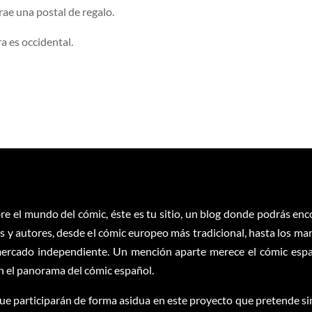
rae una postal de regalo.
ra es occidental.
re el mundo del cómic, éste es tu sitio, un blog donde podrás en
 y autores, desde el cómic europeo más tradicional, hasta los ma
ercado independiente. Un mención aparte merece el cómic españ
en el panorama del cómic español.
ue participarán de forma asidua en este proyecto que pretende sim