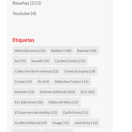
Reseñas
(553)
Youtube
(4)
Etiquetas
Aleta Ediciones
(13)
Astiberri
(48)
Batman
(54)
bd
(35)
bonelli
(15)
Cartem Comics
(25)
Colección Sin Fronteras
(22)
Comic Europeo
(24)
Conan
(14)
Dc
(63)
Detective Comics
(11)
Dolmen
(13)
Dolmen Editorial
(103)
ECC
(82)
Ecc Ediciones
(36)
Editorial Hidra
(13)
El Guerrero del Antifaz
(21)
Garth Ennis
(11)
Grafito Editorial
(29)
Image
(11)
Jack Kirby
(13)