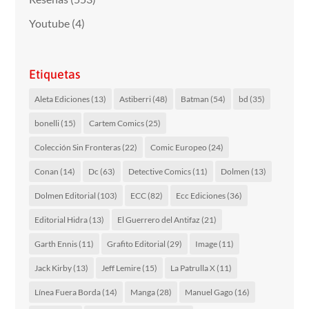
Youtube
(4)
Etiquetas
Aleta Ediciones
(13)
Astiberri
(48)
Batman
(54)
bd
(35)
bonelli
(15)
Cartem Comics
(25)
Colección Sin Fronteras
(22)
Comic Europeo
(24)
Conan
(14)
Dc
(63)
Detective Comics
(11)
Dolmen
(13)
Dolmen Editorial
(103)
ECC
(82)
Ecc Ediciones
(36)
Editorial Hidra
(13)
El Guerrero del Antifaz
(21)
Garth Ennis
(11)
Grafito Editorial
(29)
Image
(11)
Jack Kirby
(13)
Jeff Lemire
(15)
La Patrulla X
(11)
Línea Fuera Borda
(14)
Manga
(28)
Manuel Gago
(16)