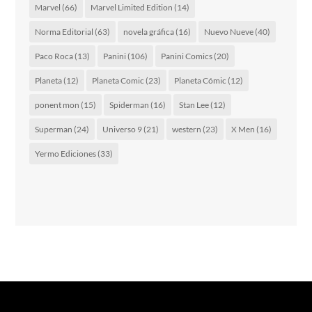
Marvel
(66)
Marvel Limited Edition
(14)
Norma Editorial
(63)
novela gráfica
(16)
Nuevo Nueve
(40)
Paco Roca
(13)
Panini
(106)
Panini Comics
(20)
Planeta
(12)
Planeta Comic
(23)
Planeta Cómic
(12)
ponent mon
(15)
Spiderman
(16)
Stan Lee
(12)
Superman
(24)
Universo 9
(21)
western
(23)
X Men
(16)
Yermo Ediciones
(33)