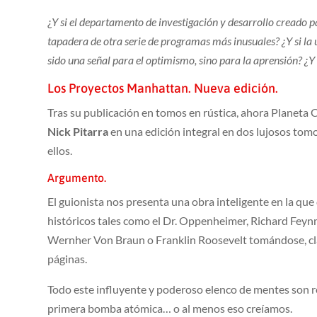
¿
Y si el departamento de investigación y desarrollo creado 
tapadera de otra serie de programas más inusuales? ¿Y si la 
sido una señal para el optimismo, sino para la aprensión? ¿Y
Los Proyectos Manhattan. Nueva edición.
Tras su publicación en tomos en rústica, ahora Planeta
Nick Pitarra
en una edición integral en dos lujosos tomo
ellos.
Argumento.
El guionista nos presenta una obra inteligente en la que
históricos tales como el Dr. Oppenheimer, Richard Feynm
Wernher Von Braun o Franklin Roosevelt tomándose, claro
páginas.
Todo este influyente y poderoso elenco de mentes son re
primera bomba atómica… o al menos eso creíamos.