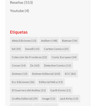
Reseñas
(553)
Youtube
(4)
Etiquetas
Aleta Ediciones
(13)
Astiberri
(48)
Batman
(54)
bd
(35)
bonelli
(15)
Cartem Comics
(25)
Colección Sin Fronteras
(22)
Comic Europeo
(24)
Conan
(14)
Dc
(63)
Detective Comics
(11)
Dolmen
(13)
Dolmen Editorial
(103)
ECC
(82)
Ecc Ediciones
(36)
Editorial Hidra
(13)
El Guerrero del Antifaz
(21)
Garth Ennis
(11)
Grafito Editorial
(29)
Image
(11)
Jack Kirby
(13)