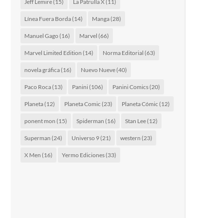
Jeff Lemire
(15)
La Patrulla X
(11)
Línea Fuera Borda
(14)
Manga
(28)
Manuel Gago
(16)
Marvel
(66)
Marvel Limited Edition
(14)
Norma Editorial
(63)
novela gráfica
(16)
Nuevo Nueve
(40)
Paco Roca
(13)
Panini
(106)
Panini Comics
(20)
Planeta
(12)
Planeta Comic
(23)
Planeta Cómic
(12)
ponent mon
(15)
Spiderman
(16)
Stan Lee
(12)
Superman
(24)
Universo 9
(21)
western
(23)
X Men
(16)
Yermo Ediciones
(33)