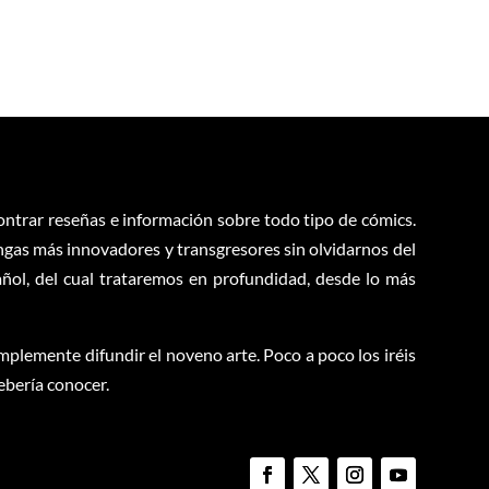
contrar reseñas e información sobre todo tipo de cómics.
ngas más innovadores y transgresores sin olvidarnos del
ol, del cual trataremos en profundidad, desde lo más
plemente difundir el noveno arte. Poco a poco los iréis
ebería conocer.