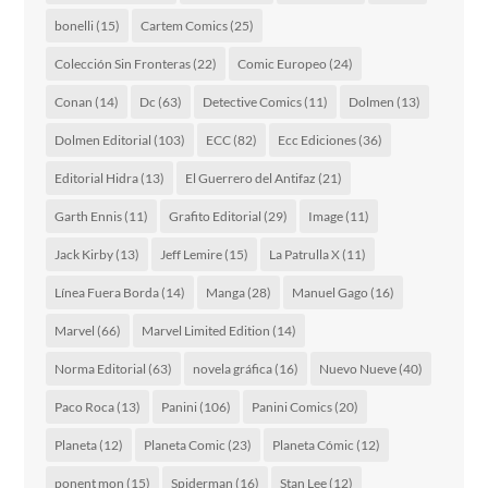
bonelli
(15)
Cartem Comics
(25)
Colección Sin Fronteras
(22)
Comic Europeo
(24)
Conan
(14)
Dc
(63)
Detective Comics
(11)
Dolmen
(13)
Dolmen Editorial
(103)
ECC
(82)
Ecc Ediciones
(36)
Editorial Hidra
(13)
El Guerrero del Antifaz
(21)
Garth Ennis
(11)
Grafito Editorial
(29)
Image
(11)
Jack Kirby
(13)
Jeff Lemire
(15)
La Patrulla X
(11)
Línea Fuera Borda
(14)
Manga
(28)
Manuel Gago
(16)
Marvel
(66)
Marvel Limited Edition
(14)
Norma Editorial
(63)
novela gráfica
(16)
Nuevo Nueve
(40)
Paco Roca
(13)
Panini
(106)
Panini Comics
(20)
Planeta
(12)
Planeta Comic
(23)
Planeta Cómic
(12)
ponent mon
(15)
Spiderman
(16)
Stan Lee
(12)