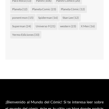
Paco Roca
(13)
Panini
(106)
Panini Comics
(20)
Planeta
(12)
Planeta Comic
(23)
Planeta Cómic
(12)
ponent mon
(15)
Spiderman
(16)
Stan Lee
(12)
Superman
(24)
Universo 9
(21)
western
(23)
X Men
(16)
Yermo Ediciones
(33)
¡Bienvenido al Mundo del Cómic! Si te interesa leer sobre
el mundo del cómic, éste es tu sitio, un blog donde podrás