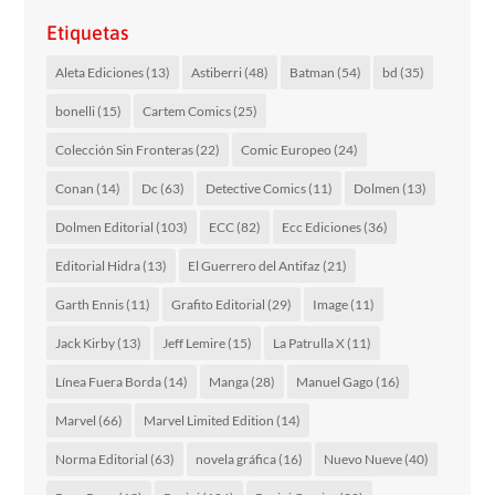
Etiquetas
Aleta Ediciones
(13)
Astiberri
(48)
Batman
(54)
bd
(35)
bonelli
(15)
Cartem Comics
(25)
Colección Sin Fronteras
(22)
Comic Europeo
(24)
Conan
(14)
Dc
(63)
Detective Comics
(11)
Dolmen
(13)
Dolmen Editorial
(103)
ECC
(82)
Ecc Ediciones
(36)
Editorial Hidra
(13)
El Guerrero del Antifaz
(21)
Garth Ennis
(11)
Grafito Editorial
(29)
Image
(11)
Jack Kirby
(13)
Jeff Lemire
(15)
La Patrulla X
(11)
Línea Fuera Borda
(14)
Manga
(28)
Manuel Gago
(16)
Marvel
(66)
Marvel Limited Edition
(14)
Norma Editorial
(63)
novela gráfica
(16)
Nuevo Nueve
(40)