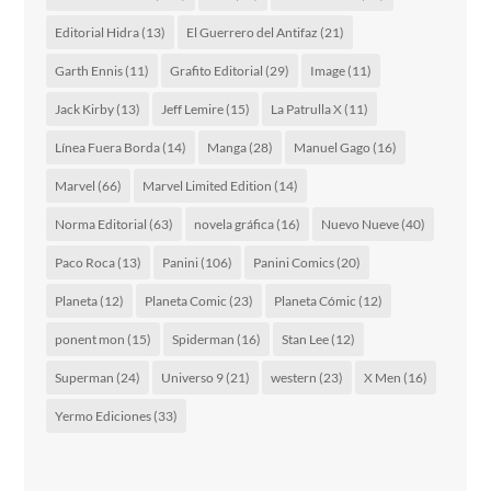
Editorial Hidra
(13)
El Guerrero del Antifaz
(21)
Garth Ennis
(11)
Grafito Editorial
(29)
Image
(11)
Jack Kirby
(13)
Jeff Lemire
(15)
La Patrulla X
(11)
Línea Fuera Borda
(14)
Manga
(28)
Manuel Gago
(16)
Marvel
(66)
Marvel Limited Edition
(14)
Norma Editorial
(63)
novela gráfica
(16)
Nuevo Nueve
(40)
Paco Roca
(13)
Panini
(106)
Panini Comics
(20)
Planeta
(12)
Planeta Comic
(23)
Planeta Cómic
(12)
ponent mon
(15)
Spiderman
(16)
Stan Lee
(12)
Superman
(24)
Universo 9
(21)
western
(23)
X Men
(16)
Yermo Ediciones
(33)