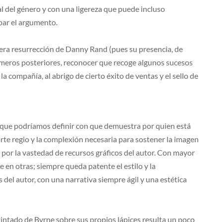
al del género y con una ligereza que puede incluso
par el argumento.
adera resurrección de Danny Rand (pues su presencia, de
meros posteriores, reconocer que recoge algunos sucesos
a compañía, al abrigo de cierto éxito de ventas y el sello de
 que podríamos definir con que demuestra por quien está
orte regio y la complexión necesaria para sostener la imagen
 por la vastedad de recursos gráficos del autor. Con mayor
e en otras; siempre queda patente el estilo y la
 del autor, con una narrativa siempre ágil y una estética
entintado de Byrne sobre sus propios lápices resulta un poco