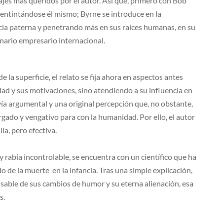
jes más queridos por el autor. Así que, primero con Bob
entintándose él mismo; Byrne se introduce en la
ia paterna y penetrando más en sus raíces humanas, en su
nario empresario internacional.
la superficie, el relato se fija ahora en aspectos antes
dad y sus motivaciones, sino atendiendo a su influencia en
ía argumental y una original percepción que, no obstante,
rgado y vengativo para con la humanidad. Por ello, el autor
la, pero efectiva.
y rabia incontrolable, se encuentra con un científico que ha
do de la muerte en la infancia. Tras una simple explicación,
nsable de sus cambios de humor y su eterna alienación, esa
s.