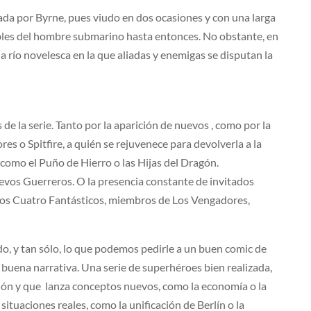
da por Byrne, pues viudo en dos ocasiones y con una larga
cables del hombre submarino hasta entonces. No obstante, en
a río novelesca en la que aliadas y enemigas se disputan la
de la serie. Tanto por la aparición de nuevos , como por la
s o Spitfire, a quién se rejuvenece para devolverla a la
, como el Puño de Hierro o las Hijas del Dragón.
vos Guerreros. O la presencia constante de invitados
o los Cuatro Fantásticos, miembros de Los Vengadores,
do, y tan sólo, lo que podemos pedirle a un buen comic de
n buena narrativa. Una serie de superhéroes bien realizada,
cción y que lanza conceptos nuevos, como la economía o la
tuaciones reales, como la unificación de Berlín o la