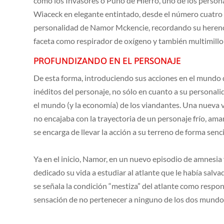
como los Invasores o Puño de Hierro, uno de los persona
Wiaceck en elegante entintado, desde el número cuatro 
personalidad de Namor Mckencie, recordando su herenc
faceta como respirador de oxígeno y también multimillo
PROFUNDIZANDO EN EL PERSONAJE
De esta forma, introduciendo sus acciones en el mundo de 
inéditos del personaje, no sólo en cuanto a su personali
el mundo (y la economía) de los viandantes. Una nueva v
no encajaba con la trayectoria de un personaje frío, ama
se encarga de llevar la acción a su terreno de forma sencil
Ya en el inicio, Namor, en un nuevo episodio de amnesia 
dedicado su vida a estudiar al atlante que le había salva
se señala la condición “mestiza” del atlante como respo
sensación de no pertenecer a ninguno de los dos mundo