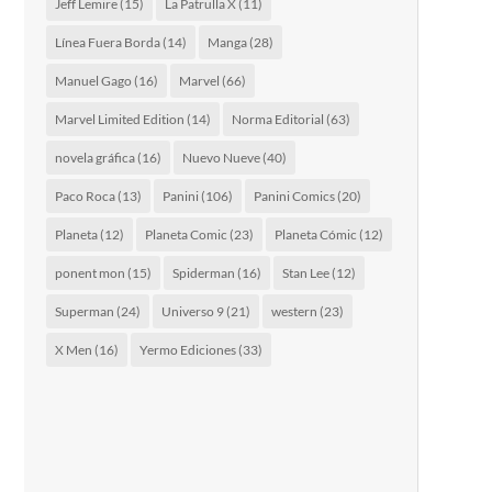
Jeff Lemire
(15)
La Patrulla X
(11)
Línea Fuera Borda
(14)
Manga
(28)
Manuel Gago
(16)
Marvel
(66)
Marvel Limited Edition
(14)
Norma Editorial
(63)
novela gráfica
(16)
Nuevo Nueve
(40)
Paco Roca
(13)
Panini
(106)
Panini Comics
(20)
Planeta
(12)
Planeta Comic
(23)
Planeta Cómic
(12)
ponent mon
(15)
Spiderman
(16)
Stan Lee
(12)
Superman
(24)
Universo 9
(21)
western
(23)
X Men
(16)
Yermo Ediciones
(33)