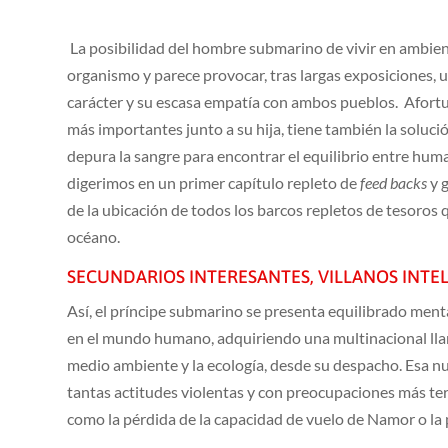
La posibilidad del hombre submarino de vivir en ambient
organismo y parece provocar, tras largas exposiciones, u
carácter y su escasa empatía con ambos pueblos. Afort
más importantes junto a su hija, tiene también la solució
depura la sangre para encontrar el equilibrio entre hu
digerimos en un primer capítulo repleto de
feed backs
y 
de la ubicación de todos los barcos repletos de tesoros q
océano.
SECUNDARIOS INTERESANTES, VILLANOS INTE
Así, el príncipe submarino se presenta equilibrado ment
en el mundo humano, adquiriendo una multinacional llam
medio ambiente y la ecología, desde su despacho. Esa n
tantas actitudes violentas y con preocupaciones más te
como la pérdida de la capacidad de vuelo de Namor o la 