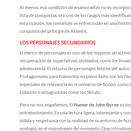
Al menos, esa condición de enamoradizo no es incorpora
lista de conquistas, era uno de los rasgos más identifi
esta ocasión, los romances se entrecruzan en una histori
conquista del príncipe de Atlantis.
LOS PERSONAJES SECUNDARIOS
El elenco de personajes es uno de los mayores atractivos 
recuperación de superhéroes olvidados, como los Invasore
adolescencia. El retorno de personajes fetiche del autor
Protagonismo para Namorita, en pleno éxito con los Nue
especiales de relevancia en el universo de ficción, com
Lobezno o antagonistas como los Skrulls.
Pero no nos engañemos. El
Namor de John Byrne
es to
entretenimiento. Es una lectura ligera, interesante y co
sólida y respetuosa con la realidad de su entorno de fi
ecología, en el mainstream del momento. Que introduce si