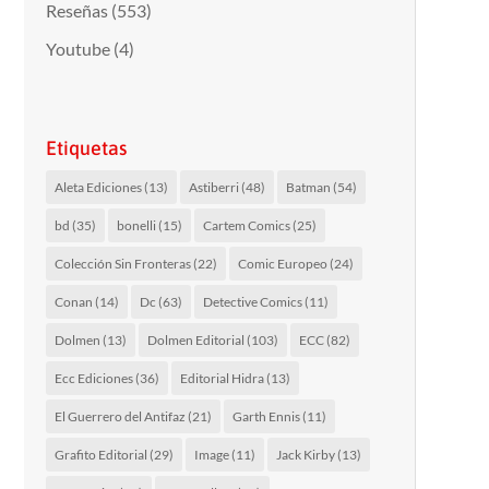
Reseñas
(553)
Youtube
(4)
Etiquetas
Aleta Ediciones
(13)
Astiberri
(48)
Batman
(54)
bd
(35)
bonelli
(15)
Cartem Comics
(25)
Colección Sin Fronteras
(22)
Comic Europeo
(24)
Conan
(14)
Dc
(63)
Detective Comics
(11)
Dolmen
(13)
Dolmen Editorial
(103)
ECC
(82)
Ecc Ediciones
(36)
Editorial Hidra
(13)
El Guerrero del Antifaz
(21)
Garth Ennis
(11)
Grafito Editorial
(29)
Image
(11)
Jack Kirby
(13)