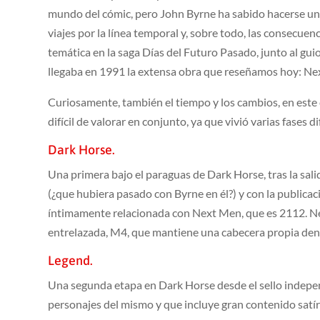
mundo del cómic, pero John Byrne ha sabido hacerse un
viajes por la línea temporal y, sobre todo, las consecuenc
temática en la saga Días del Futuro Pasado, junto al g
llegaba en 1991 la extensa obra que reseñamos hoy: Ne
Curiosamente, también el tiempo y los cambios, en este c
difícil de valorar en conjunto, ya que vivió varias fases d
Dark Horse.
Una primera bajo el paraguas de Dark Horse, tras la sal
(¿que hubiera pasado con Byrne en él?) y con la publica
íntimamente relacionada con Next Men, que es 2112. Ne
entrelazada, M4, que mantiene una cabecera propia dentro
Legend.
Una segunda etapa en Dark Horse desde el sello independ
personajes del mismo y que incluye gran contenido satíric