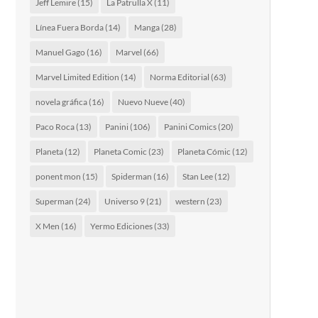
Jeff Lemire
(15)
La Patrulla X
(11)
Línea Fuera Borda
(14)
Manga
(28)
Manuel Gago
(16)
Marvel
(66)
Marvel Limited Edition
(14)
Norma Editorial
(63)
novela gráfica
(16)
Nuevo Nueve
(40)
Paco Roca
(13)
Panini
(106)
Panini Comics
(20)
Planeta
(12)
Planeta Comic
(23)
Planeta Cómic
(12)
ponent mon
(15)
Spiderman
(16)
Stan Lee
(12)
Superman
(24)
Universo 9
(21)
western
(23)
X Men
(16)
Yermo Ediciones
(33)