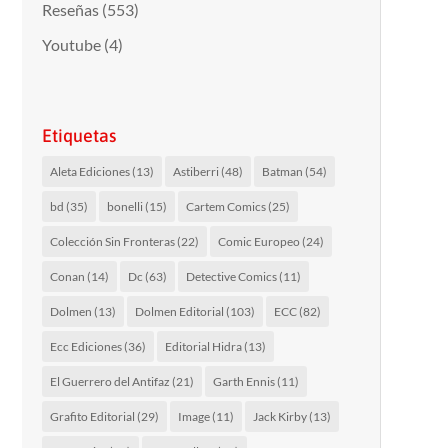
Reseñas
(553)
Youtube
(4)
Etiquetas
Aleta Ediciones
(13)
Astiberri
(48)
Batman
(54)
bd
(35)
bonelli
(15)
Cartem Comics
(25)
Colección Sin Fronteras
(22)
Comic Europeo
(24)
Conan
(14)
Dc
(63)
Detective Comics
(11)
Dolmen
(13)
Dolmen Editorial
(103)
ECC
(82)
Ecc Ediciones
(36)
Editorial Hidra
(13)
El Guerrero del Antifaz
(21)
Garth Ennis
(11)
Grafito Editorial
(29)
Image
(11)
Jack Kirby
(13)