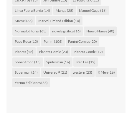
Jack Kirby
(13)
Jeff Lemire
(15)
La Patrulla X
(11)
Línea Fuera Borda
(14)
Manga
(28)
Manuel Gago
(16)
Marvel
(66)
Marvel Limited Edition
(14)
Norma Editorial
(63)
novela gráfica
(16)
Nuevo Nueve
(40)
Paco Roca
(13)
Panini
(106)
Panini Comics
(20)
Planeta
(12)
Planeta Comic
(23)
Planeta Cómic
(12)
ponent mon
(15)
Spiderman
(16)
Stan Lee
(12)
Superman
(24)
Universo 9
(21)
western
(23)
X Men
(16)
Yermo Ediciones
(33)