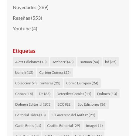
Novedades
(269)
Reseñas
(553)
Youtube
(4)
Etiquetas
Aleta Ediciones
(13)
Astiberri
(48)
Batman
(54)
bd
(35)
bonelli
(15)
Cartem Comics
(25)
Colección Sin Fronteras
(22)
Comic Europeo
(24)
Conan
(14)
Dc
(63)
Detective Comics
(11)
Dolmen
(13)
Dolmen Editorial
(103)
ECC
(82)
Ecc Ediciones
(36)
Editorial Hidra
(13)
El Guerrero del Antifaz
(21)
Garth Ennis
(11)
Grafito Editorial
(29)
Image
(11)