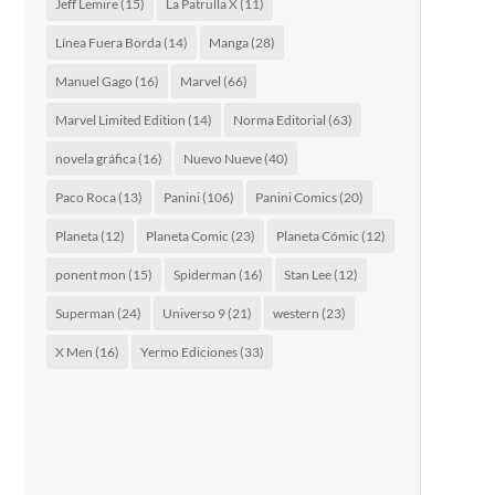
Jeff Lemire
(15)
La Patrulla X
(11)
Línea Fuera Borda
(14)
Manga
(28)
Manuel Gago
(16)
Marvel
(66)
Marvel Limited Edition
(14)
Norma Editorial
(63)
novela gráfica
(16)
Nuevo Nueve
(40)
Paco Roca
(13)
Panini
(106)
Panini Comics
(20)
Planeta
(12)
Planeta Comic
(23)
Planeta Cómic
(12)
ponent mon
(15)
Spiderman
(16)
Stan Lee
(12)
Superman
(24)
Universo 9
(21)
western
(23)
X Men
(16)
Yermo Ediciones
(33)