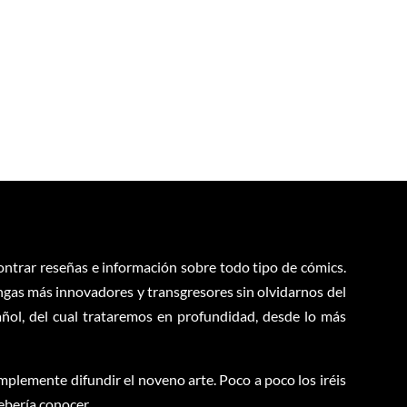
contrar reseñas e información sobre todo tipo de cómics.
ngas más innovadores y transgresores sin olvidarnos del
ol, del cual trataremos en profundidad, desde lo más
plemente difundir el noveno arte. Poco a poco los iréis
ebería conocer.