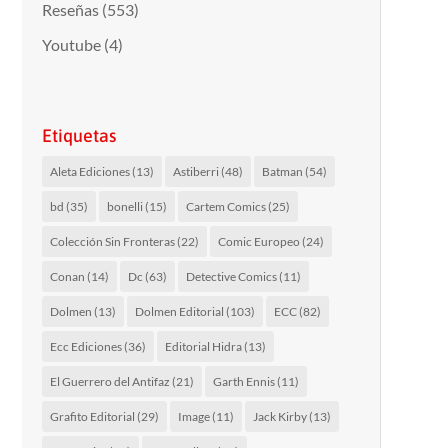
Reseñas
(553)
Youtube
(4)
Etiquetas
Aleta Ediciones
(13)
Astiberri
(48)
Batman
(54)
bd
(35)
bonelli
(15)
Cartem Comics
(25)
Colección Sin Fronteras
(22)
Comic Europeo
(24)
Conan
(14)
Dc
(63)
Detective Comics
(11)
Dolmen
(13)
Dolmen Editorial
(103)
ECC
(82)
Ecc Ediciones
(36)
Editorial Hidra
(13)
El Guerrero del Antifaz
(21)
Garth Ennis
(11)
Grafito Editorial
(29)
Image
(11)
Jack Kirby
(13)