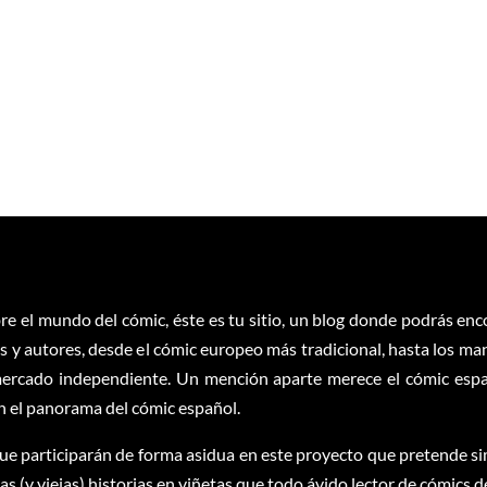
re el mundo del cómic, éste es tu sitio, un blog donde podrás en
 y autores, desde el cómic europeo más tradicional, hasta los ma
ercado independiente. Un mención aparte merece el cómic españ
en el panorama del cómic español.
ue participarán de forma asidua en este proyecto que pretende sim
 (y viejas) historias en viñetas que todo ávido lector de cómics d