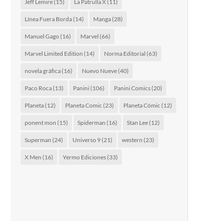
Jeff Lemire
(15)
La Patrulla X
(11)
Línea Fuera Borda
(14)
Manga
(28)
Manuel Gago
(16)
Marvel
(66)
Marvel Limited Edition
(14)
Norma Editorial
(63)
novela gráfica
(16)
Nuevo Nueve
(40)
Paco Roca
(13)
Panini
(106)
Panini Comics
(20)
Planeta
(12)
Planeta Comic
(23)
Planeta Cómic
(12)
ponent mon
(15)
Spiderman
(16)
Stan Lee
(12)
Superman
(24)
Universo 9
(21)
western
(23)
X Men
(16)
Yermo Ediciones
(33)