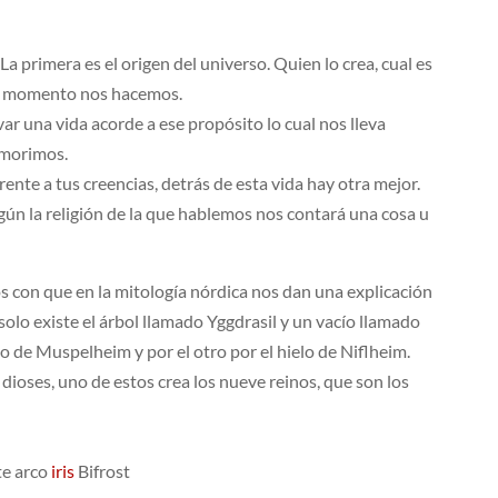
a primera es el origen del universo. Quien lo crea, cual es
ún momento nos hacemos.
var una vida acorde a ese propósito lo cual nos lleva
 morimos.
ente a tus creencias, detrás de esta vida hay otra mejor.
ún la religión de la que hablemos nos contará una cosa u
s con que en la mitología nórdica nos dan una explicación
olo existe el árbol llamado Yggdrasil y un vacío llamado
o de Muspelheim y por el otro por el hielo de Niflheim.
os dioses, uno de estos crea los nueve reinos, que son los
te arco
iris
Bifrost