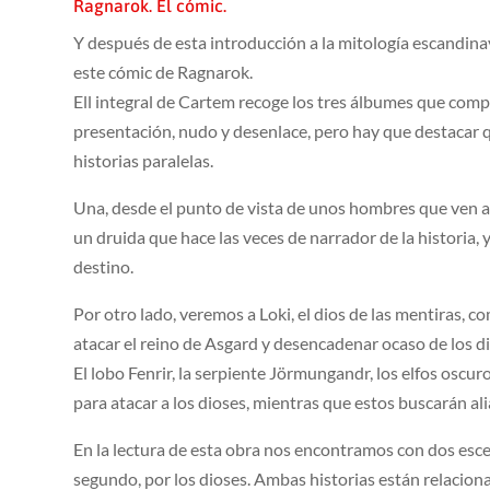
Ragnarok. El cómic.
Y después de esta introducción a la mitología escandin
este cómic de Ragnarok.
Ell integral de Cartem recoge los tres álbumes que compo
presentación, nudo y desenlace, pero hay que destacar q
historias paralelas.
Una, desde el punto de vista de unos hombres que ven a
un druida que hace las veces de narrador de la historia, y
destino.
Por otro lado, veremos a Loki, el dios de las mentiras, 
atacar el reino de Asgard y desencadenar ocaso de los d
El lobo Fenrir, la serpiente Jörmungandr, los elfos oscuro
para atacar a los dioses, mientras que estos buscarán ali
En la lectura de esta obra nos encontramos con dos esce
segundo, por los dioses. Ambas historias están relacio