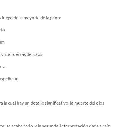
 luego de la mayoría de la gente
elo
eim
 y sus fuerzas del caos
rra
Muspelheim
a la cual hay un detalle significativo, la muerte del dios
al se acabe todo, y la segunda, interpretación dada a raíz