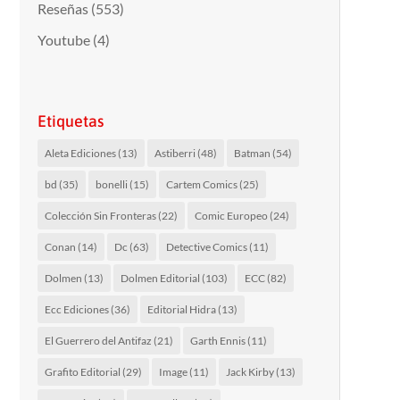
Reseñas
(553)
Youtube
(4)
Etiquetas
Aleta Ediciones
(13)
Astiberri
(48)
Batman
(54)
bd
(35)
bonelli
(15)
Cartem Comics
(25)
Colección Sin Fronteras
(22)
Comic Europeo
(24)
Conan
(14)
Dc
(63)
Detective Comics
(11)
Dolmen
(13)
Dolmen Editorial
(103)
ECC
(82)
Ecc Ediciones
(36)
Editorial Hidra
(13)
El Guerrero del Antifaz
(21)
Garth Ennis
(11)
Grafito Editorial
(29)
Image
(11)
Jack Kirby
(13)