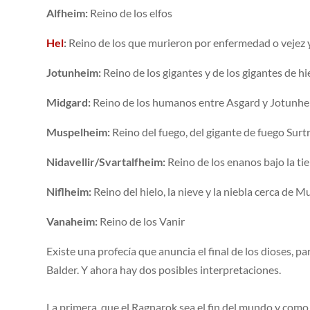
Alfheim:
Reino de los elfos
Hel
:
Reino de los que murieron por enfermedad o vejez y
Jotunheim:
Reino de los gigantes y de los gigantes de hi
Midgard:
Reino de los humanos entre Asgard y Jotunh
Muspelheim:
Reino del fuego, del gigante de fuego Surtr
Nidavellir/Svartalfheim:
Reino de los enanos bajo la tie
Niflheim:
Reino del hielo, la nieve y la niebla cerca de 
Vanaheim:
Reino de los Vanir
Existe una profecía que anuncia el final de los dioses, par
Balder. Y ahora hay dos posibles interpretaciones.
La primera, que el Ragnarok sea el fin del mundo y como t