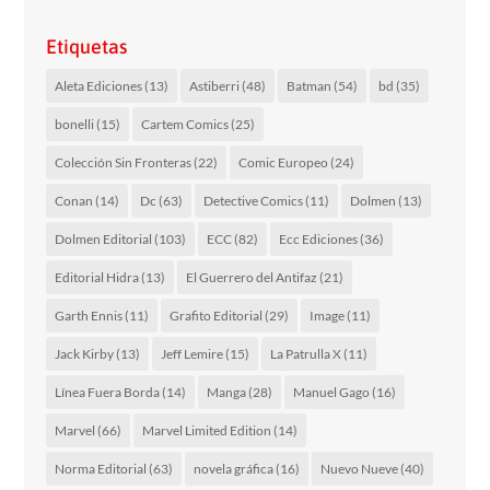
Etiquetas
Aleta Ediciones
(13)
Astiberri
(48)
Batman
(54)
bd
(35)
bonelli
(15)
Cartem Comics
(25)
Colección Sin Fronteras
(22)
Comic Europeo
(24)
Conan
(14)
Dc
(63)
Detective Comics
(11)
Dolmen
(13)
Dolmen Editorial
(103)
ECC
(82)
Ecc Ediciones
(36)
Editorial Hidra
(13)
El Guerrero del Antifaz
(21)
Garth Ennis
(11)
Grafito Editorial
(29)
Image
(11)
Jack Kirby
(13)
Jeff Lemire
(15)
La Patrulla X
(11)
Línea Fuera Borda
(14)
Manga
(28)
Manuel Gago
(16)
Marvel
(66)
Marvel Limited Edition
(14)
Norma Editorial
(63)
novela gráfica
(16)
Nuevo Nueve
(40)