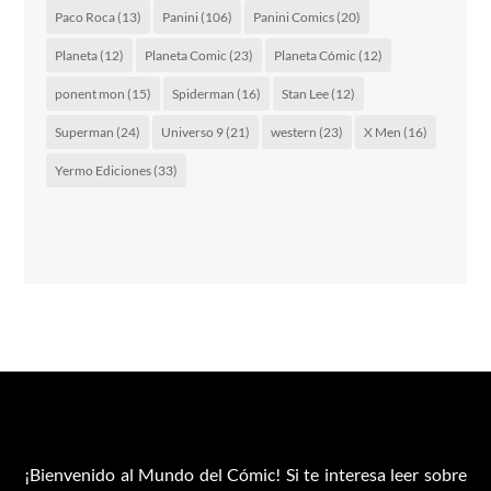
Paco Roca
(13)
Panini
(106)
Panini Comics
(20)
Planeta
(12)
Planeta Comic
(23)
Planeta Cómic
(12)
ponent mon
(15)
Spiderman
(16)
Stan Lee
(12)
Superman
(24)
Universo 9
(21)
western
(23)
X Men
(16)
Yermo Ediciones
(33)
¡Bienvenido al Mundo del Cómic! Si te interesa leer sobre