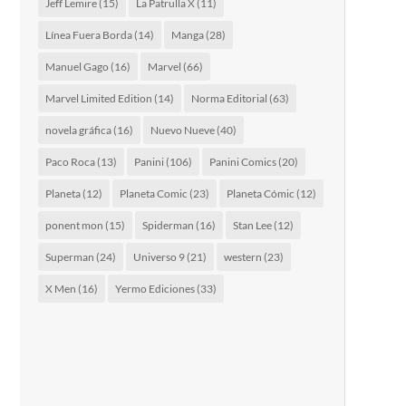
Jeff Lemire
(15)
La Patrulla X
(11)
Línea Fuera Borda
(14)
Manga
(28)
Manuel Gago
(16)
Marvel
(66)
Marvel Limited Edition
(14)
Norma Editorial
(63)
novela gráfica
(16)
Nuevo Nueve
(40)
Paco Roca
(13)
Panini
(106)
Panini Comics
(20)
Planeta
(12)
Planeta Comic
(23)
Planeta Cómic
(12)
ponent mon
(15)
Spiderman
(16)
Stan Lee
(12)
Superman
(24)
Universo 9
(21)
western
(23)
X Men
(16)
Yermo Ediciones
(33)