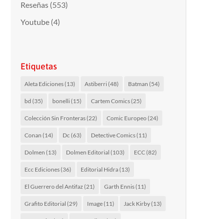
Reseñas
(553)
Youtube
(4)
Etiquetas
Aleta Ediciones
(13)
Astiberri
(48)
Batman
(54)
bd
(35)
bonelli
(15)
Cartem Comics
(25)
Colección Sin Fronteras
(22)
Comic Europeo
(24)
Conan
(14)
Dc
(63)
Detective Comics
(11)
Dolmen
(13)
Dolmen Editorial
(103)
ECC
(82)
Ecc Ediciones
(36)
Editorial Hidra
(13)
El Guerrero del Antifaz
(21)
Garth Ennis
(11)
Grafito Editorial
(29)
Image
(11)
Jack Kirby
(13)