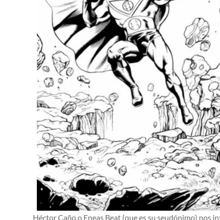
Héctor Caño o Eneas Beat (que es su seudónimo) nos int