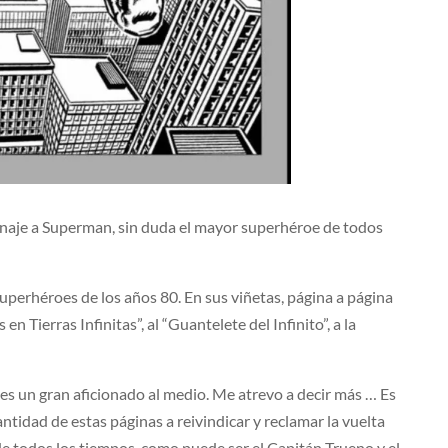
naje a Superman, sin duda el mayor superhéroe de todos
superhéroes de los años 80. En sus viñetas, página a página
 Tierras Infinitas”, al “Guantelete del Infinito”, a la
s un gran aficionado al medio. Me atrevo a decir más … Es
tidad de estas páginas a reivindicar y reclamar la vuelta
e todos los tiempos, como puede ser el Capitán Trueno y el