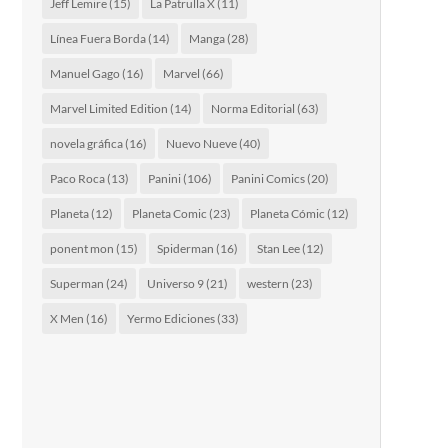
Jeff Lemire
(15)
La Patrulla X
(11)
Línea Fuera Borda
(14)
Manga
(28)
Manuel Gago
(16)
Marvel
(66)
Marvel Limited Edition
(14)
Norma Editorial
(63)
novela gráfica
(16)
Nuevo Nueve
(40)
Paco Roca
(13)
Panini
(106)
Panini Comics
(20)
Planeta
(12)
Planeta Comic
(23)
Planeta Cómic
(12)
ponent mon
(15)
Spiderman
(16)
Stan Lee
(12)
Superman
(24)
Universo 9
(21)
western
(23)
X Men
(16)
Yermo Ediciones
(33)