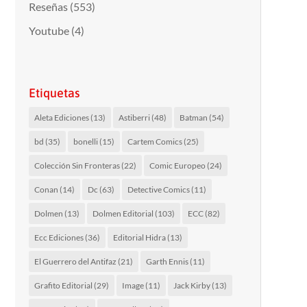
Reseñas
(553)
Youtube
(4)
Etiquetas
Aleta Ediciones
(13)
Astiberri
(48)
Batman
(54)
bd
(35)
bonelli
(15)
Cartem Comics
(25)
Colección Sin Fronteras
(22)
Comic Europeo
(24)
Conan
(14)
Dc
(63)
Detective Comics
(11)
Dolmen
(13)
Dolmen Editorial
(103)
ECC
(82)
Ecc Ediciones
(36)
Editorial Hidra
(13)
El Guerrero del Antifaz
(21)
Garth Ennis
(11)
Grafito Editorial
(29)
Image
(11)
Jack Kirby
(13)