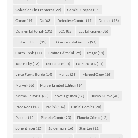
Colección Sin Fronteras
(22)
Comic Europeo
(24)
Conan
(14)
Dc
(63)
Detective Comics
(11)
Dolmen
(13)
Dolmen Editorial
(103)
ECC
(82)
Ecc Ediciones
(36)
Editorial Hidra
(13)
El Guerrero del Antifaz
(21)
Garth Ennis
(11)
Grafito Editorial
(29)
Image
(11)
Jack Kirby
(13)
Jeff Lemire
(15)
La Patrulla X
(11)
Línea Fuera Borda
(14)
Manga
(28)
Manuel Gago
(16)
Marvel
(66)
Marvel Limited Edition
(14)
Norma Editorial
(63)
novela gráfica
(16)
Nuevo Nueve
(40)
Paco Roca
(13)
Panini
(106)
Panini Comics
(20)
Planeta
(12)
Planeta Comic
(23)
Planeta Cómic
(12)
ponent mon
(15)
Spiderman
(16)
Stan Lee
(12)