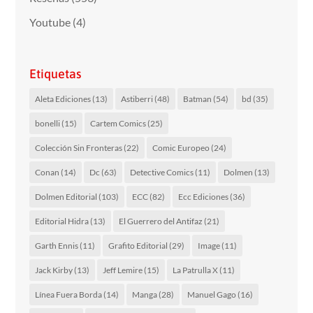
Youtube
(4)
Etiquetas
Aleta Ediciones
(13)
Astiberri
(48)
Batman
(54)
bd
(35)
bonelli
(15)
Cartem Comics
(25)
Colección Sin Fronteras
(22)
Comic Europeo
(24)
Conan
(14)
Dc
(63)
Detective Comics
(11)
Dolmen
(13)
Dolmen Editorial
(103)
ECC
(82)
Ecc Ediciones
(36)
Editorial Hidra
(13)
El Guerrero del Antifaz
(21)
Garth Ennis
(11)
Grafito Editorial
(29)
Image
(11)
Jack Kirby
(13)
Jeff Lemire
(15)
La Patrulla X
(11)
Línea Fuera Borda
(14)
Manga
(28)
Manuel Gago
(16)