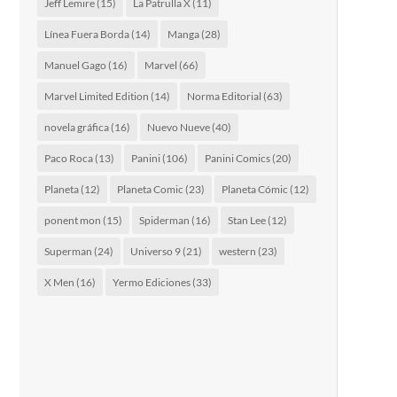
Jeff Lemire
(15)
La Patrulla X
(11)
Línea Fuera Borda
(14)
Manga
(28)
Manuel Gago
(16)
Marvel
(66)
Marvel Limited Edition
(14)
Norma Editorial
(63)
novela gráfica
(16)
Nuevo Nueve
(40)
Paco Roca
(13)
Panini
(106)
Panini Comics
(20)
Planeta
(12)
Planeta Comic
(23)
Planeta Cómic
(12)
ponent mon
(15)
Spiderman
(16)
Stan Lee
(12)
Superman
(24)
Universo 9
(21)
western
(23)
X Men
(16)
Yermo Ediciones
(33)