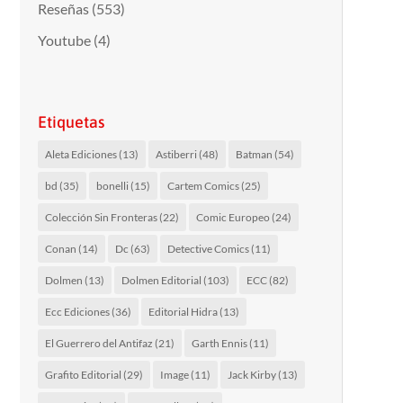
Reseñas
(553)
Youtube
(4)
Etiquetas
Aleta Ediciones
(13)
Astiberri
(48)
Batman
(54)
bd
(35)
bonelli
(15)
Cartem Comics
(25)
Colección Sin Fronteras
(22)
Comic Europeo
(24)
Conan
(14)
Dc
(63)
Detective Comics
(11)
Dolmen
(13)
Dolmen Editorial
(103)
ECC
(82)
Ecc Ediciones
(36)
Editorial Hidra
(13)
El Guerrero del Antifaz
(21)
Garth Ennis
(11)
Grafito Editorial
(29)
Image
(11)
Jack Kirby
(13)