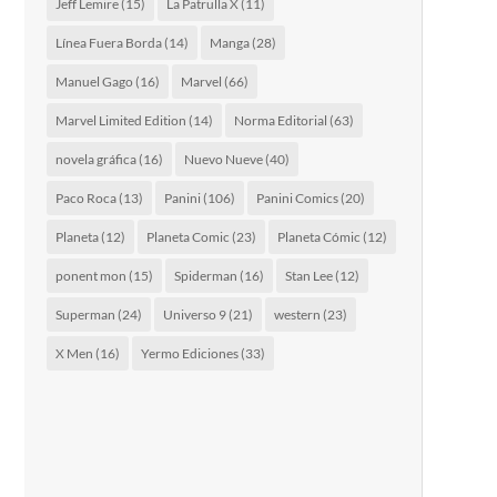
Jeff Lemire
(15)
La Patrulla X
(11)
Línea Fuera Borda
(14)
Manga
(28)
Manuel Gago
(16)
Marvel
(66)
Marvel Limited Edition
(14)
Norma Editorial
(63)
novela gráfica
(16)
Nuevo Nueve
(40)
Paco Roca
(13)
Panini
(106)
Panini Comics
(20)
Planeta
(12)
Planeta Comic
(23)
Planeta Cómic
(12)
ponent mon
(15)
Spiderman
(16)
Stan Lee
(12)
Superman
(24)
Universo 9
(21)
western
(23)
X Men
(16)
Yermo Ediciones
(33)