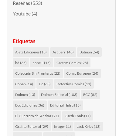
Reseñas
(553)
Youtube
(4)
Etiquetas
Aleta Ediciones
(13)
Astiberri
(48)
Batman
(54)
bd
(35)
bonelli
(15)
Cartem Comics
(25)
Colección Sin Fronteras
(22)
Comic Europeo
(24)
Conan
(14)
Dc
(63)
Detective Comics
(11)
Dolmen
(13)
Dolmen Editorial
(103)
ECC
(82)
Ecc Ediciones
(36)
Editorial Hidra
(13)
El Guerrero del Antifaz
(21)
Garth Ennis
(11)
Grafito Editorial
(29)
Image
(11)
Jack Kirby
(13)