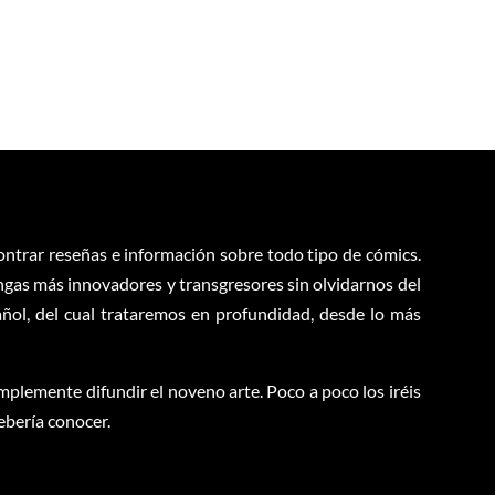
contrar reseñas e información sobre todo tipo de cómics.
ngas más innovadores y transgresores sin olvidarnos del
ol, del cual trataremos en profundidad, desde lo más
plemente difundir el noveno arte. Poco a poco los iréis
ebería conocer.