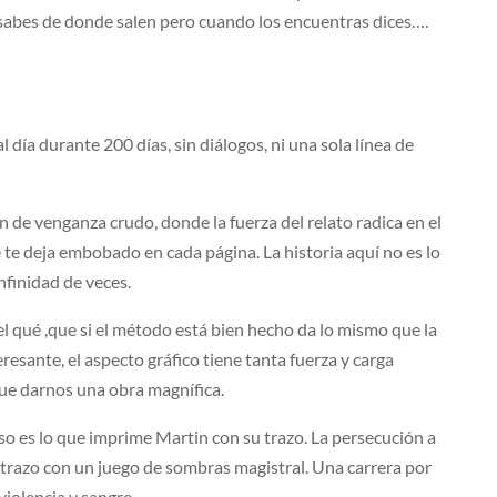
 sabes de donde salen pero cuando los encuentras dices….
 día durante 200 días, sin diálogos, ni una sola línea de
n de venganza crudo, donde la fuerza del relato radica en el
te deja embobado en cada página. La historia aquí no es lo
nfinidad de veces.
l qué ,que si el método está bien hecho da lo mismo que la
eresante, el aspecto gráfico tiene tanta fuerza y carga
ue darnos una obra magnífica.
so es lo que imprime Martin con su trazo. La persecución a
a trazo con un juego de sombras magistral. Una carrera por
violencia y sangre.