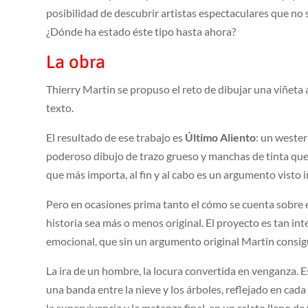
posibilidad de descubrir artistas espectaculares que no
¿Dónde ha estado éste tipo hasta ahora?
La obra
Thierry Martin se propuso el reto de dibujar una viñeta al
texto.
El resultado de ese trabajo es
Último Aliento
: un wester
poderoso dibujo de trazo grueso y manchas de tinta que 
que más importa, al fin y al cabo es un argumento visto i
Pero en ocasiones prima tanto el cómo se cuenta sobre e
historia sea más o menos original. El proyecto es tan int
emocional, que sin un argumento original Martin consig
La ira de un hombre, la locura convertida en venganza. E
una banda entre la nieve y los árboles, reflejado en cad
la supervivencia y la matanza final, en un relato lleno de 