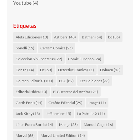
Youtube
(4)
Etiquetas
Aleta Ediciones
(13)
Astiberri
(48)
Batman
(54)
bd
(35)
bonelli
(15)
Cartem Comics
(25)
Colección Sin Fronteras
(22)
Comic Europeo
(24)
Conan
(14)
Dc
(63)
Detective Comics
(11)
Dolmen
(13)
Dolmen Editorial
(103)
ECC
(82)
Ecc Ediciones
(36)
Editorial Hidra
(13)
El Guerrero del Antifaz
(21)
Garth Ennis
(11)
Grafito Editorial
(29)
Image
(11)
Jack Kirby
(13)
Jeff Lemire
(15)
La Patrulla X
(11)
Línea Fuera Borda
(14)
Manga
(28)
Manuel Gago
(16)
Marvel
(66)
Marvel Limited Edition
(14)