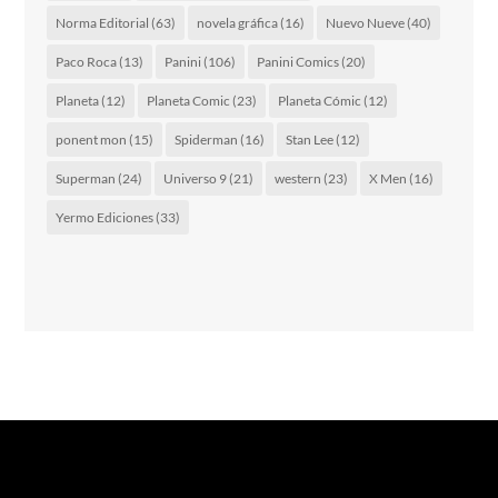
Norma Editorial
(63)
novela gráfica
(16)
Nuevo Nueve
(40)
Paco Roca
(13)
Panini
(106)
Panini Comics
(20)
Planeta
(12)
Planeta Comic
(23)
Planeta Cómic
(12)
ponent mon
(15)
Spiderman
(16)
Stan Lee
(12)
Superman
(24)
Universo 9
(21)
western
(23)
X Men
(16)
Yermo Ediciones
(33)