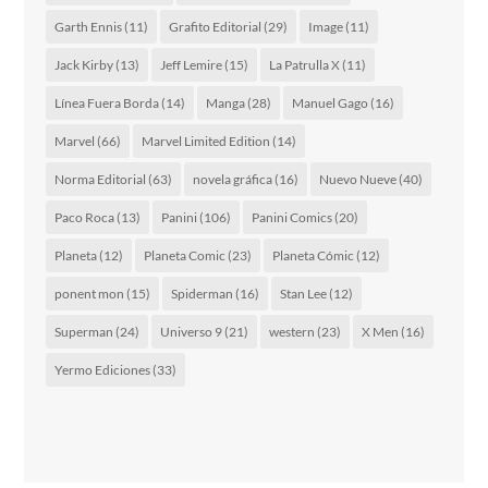
Garth Ennis
(11)
Grafito Editorial
(29)
Image
(11)
Jack Kirby
(13)
Jeff Lemire
(15)
La Patrulla X
(11)
Línea Fuera Borda
(14)
Manga
(28)
Manuel Gago
(16)
Marvel
(66)
Marvel Limited Edition
(14)
Norma Editorial
(63)
novela gráfica
(16)
Nuevo Nueve
(40)
Paco Roca
(13)
Panini
(106)
Panini Comics
(20)
Planeta
(12)
Planeta Comic
(23)
Planeta Cómic
(12)
ponent mon
(15)
Spiderman
(16)
Stan Lee
(12)
Superman
(24)
Universo 9
(21)
western
(23)
X Men
(16)
Yermo Ediciones
(33)