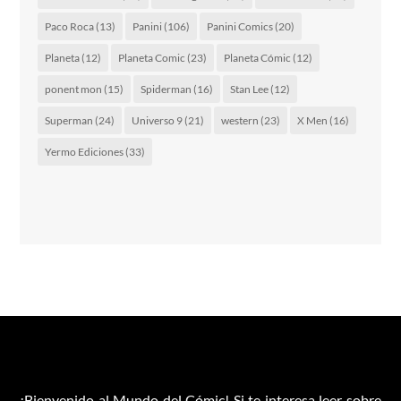
Paco Roca
(13)
Panini
(106)
Panini Comics
(20)
Planeta
(12)
Planeta Comic
(23)
Planeta Cómic
(12)
ponent mon
(15)
Spiderman
(16)
Stan Lee
(12)
Superman
(24)
Universo 9
(21)
western
(23)
X Men
(16)
Yermo Ediciones
(33)
¡Bienvenido al Mundo del Cómic! Si te interesa leer sobre