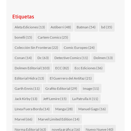
Etiquetas
Aleta Ediciones
(13)
Astiberri
(48)
Batman
(54)
bd
(35)
bonelli
(15)
Cartem Comics
(25)
Colección Sin Fronteras
(22)
Comic Europeo
(24)
Conan
(14)
Dc
(63)
Detective Comics
(11)
Dolmen
(13)
Dolmen Editorial
(103)
ECC
(82)
Ecc Ediciones
(36)
Editorial Hidra
(13)
El Guerrero del Antifaz
(21)
Garth Ennis
(11)
Grafito Editorial
(29)
Image
(11)
Jack Kirby
(13)
Jeff Lemire
(15)
La Patrulla X
(11)
Línea Fuera Borda
(14)
Manga
(28)
Manuel Gago
(16)
Marvel
(66)
Marvel Limited Edition
(14)
Norma Editorial
(63)
novela gráfica
(16)
Nuevo Nueve
(40)