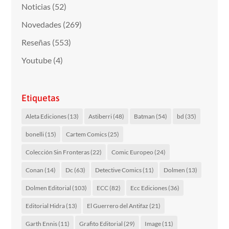
Noticias
(52)
Novedades
(269)
Reseñas
(553)
Youtube
(4)
Etiquetas
Aleta Ediciones
(13)
Astiberri
(48)
Batman
(54)
bd
(35)
bonelli
(15)
Cartem Comics
(25)
Colección Sin Fronteras
(22)
Comic Europeo
(24)
Conan
(14)
Dc
(63)
Detective Comics
(11)
Dolmen
(13)
Dolmen Editorial
(103)
ECC
(82)
Ecc Ediciones
(36)
Editorial Hidra
(13)
El Guerrero del Antifaz
(21)
Garth Ennis
(11)
Grafito Editorial
(29)
Image
(11)