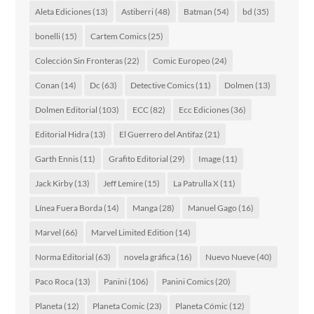
Aleta Ediciones
(13)
Astiberri
(48)
Batman
(54)
bd
(35)
bonelli
(15)
Cartem Comics
(25)
Colección Sin Fronteras
(22)
Comic Europeo
(24)
Conan
(14)
Dc
(63)
Detective Comics
(11)
Dolmen
(13)
Dolmen Editorial
(103)
ECC
(82)
Ecc Ediciones
(36)
Editorial Hidra
(13)
El Guerrero del Antifaz
(21)
Garth Ennis
(11)
Grafito Editorial
(29)
Image
(11)
Jack Kirby
(13)
Jeff Lemire
(15)
La Patrulla X
(11)
Línea Fuera Borda
(14)
Manga
(28)
Manuel Gago
(16)
Marvel
(66)
Marvel Limited Edition
(14)
Norma Editorial
(63)
novela gráfica
(16)
Nuevo Nueve
(40)
Paco Roca
(13)
Panini
(106)
Panini Comics
(20)
Planeta
(12)
Planeta Comic
(23)
Planeta Cómic
(12)