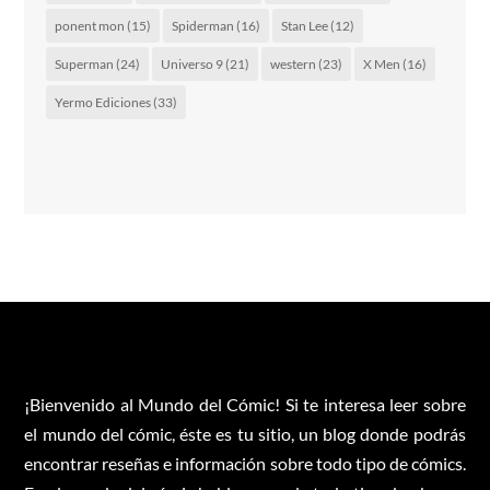
ponent mon
(15)
Spiderman
(16)
Stan Lee
(12)
Superman
(24)
Universo 9
(21)
western
(23)
X Men
(16)
Yermo Ediciones
(33)
¡Bienvenido al Mundo del Cómic! Si te interesa leer sobre
el mundo del cómic, éste es tu sitio, un blog donde podrás
encontrar reseñas e información sobre todo tipo de cómics.