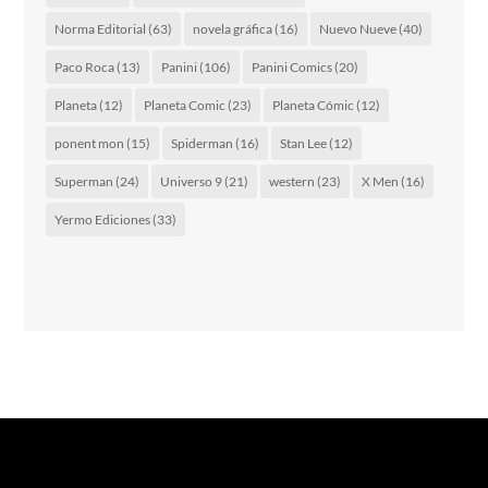
Norma Editorial
(63)
novela gráfica
(16)
Nuevo Nueve
(40)
Paco Roca
(13)
Panini
(106)
Panini Comics
(20)
Planeta
(12)
Planeta Comic
(23)
Planeta Cómic
(12)
ponent mon
(15)
Spiderman
(16)
Stan Lee
(12)
Superman
(24)
Universo 9
(21)
western
(23)
X Men
(16)
Yermo Ediciones
(33)