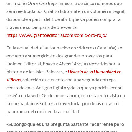
en la serie
Orn
y
Oro Rojo
, miniserie de cinco números que
será reeditada por Grafito Editorial en un volumen integral,
disponible a partir del 1 de abril, que ya podéis comprar a
través de su campaña de pre-venta
https://www.grafitoeditorial.com/comic/oro-rojo/
.
En la actualidad, el autor nacido en Vidreres (Cataluña) se
encuentra sumergido en dos grandes proyectos para
Dolmen Editorial,
Balears: Abans i Ara
, un recorrido por la
historia de las Islas Baleares, e
Historia de la Humanidad en
Viñetas
, colección que cuenta con una segunda entrega
centrada en el Antiguo Egipto y de la que ya podéis leer su
reseña en la web. Os dejamos, ahora, con esta entrevista en
la que hablamos sobre su trayectoria, próximas obras o el
panorama del cómic en la actualidad.
-Supongo que es una pregunta bastante recurrente pero
¿en qu
é
momento comenz
ó tu inter
é
s por los có
mics?