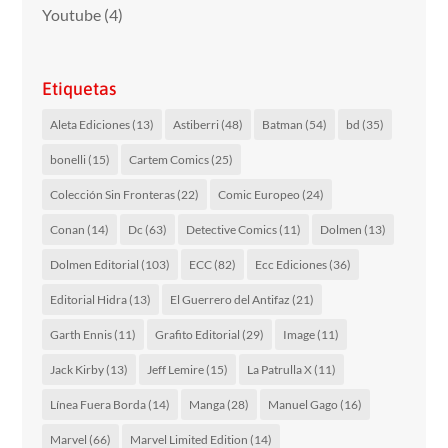
Youtube
(4)
Etiquetas
Aleta Ediciones
(13)
Astiberri
(48)
Batman
(54)
bd
(35)
bonelli
(15)
Cartem Comics
(25)
Colección Sin Fronteras
(22)
Comic Europeo
(24)
Conan
(14)
Dc
(63)
Detective Comics
(11)
Dolmen
(13)
Dolmen Editorial
(103)
ECC
(82)
Ecc Ediciones
(36)
Editorial Hidra
(13)
El Guerrero del Antifaz
(21)
Garth Ennis
(11)
Grafito Editorial
(29)
Image
(11)
Jack Kirby
(13)
Jeff Lemire
(15)
La Patrulla X
(11)
Línea Fuera Borda
(14)
Manga
(28)
Manuel Gago
(16)
Marvel
(66)
Marvel Limited Edition
(14)