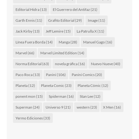
Editorial Hidra
(13)
El Guerrero del Antifaz
(21)
Garth Ennis
(11)
Grafito Editorial
(29)
Image
(11)
Jack Kirby
(13)
Jeff Lemire
(15)
La Patrulla X
(11)
Línea Fuera Borda
(14)
Manga
(28)
Manuel Gago
(16)
Marvel
(66)
Marvel Limited Edition
(14)
Norma Editorial
(63)
novela gráfica
(16)
Nuevo Nueve
(40)
Paco Roca
(13)
Panini
(106)
Panini Comics
(20)
Planeta
(12)
Planeta Comic
(23)
Planeta Cómic
(12)
ponent mon
(15)
Spiderman
(16)
Stan Lee
(12)
Superman
(24)
Universo 9
(21)
western
(23)
X Men
(16)
Yermo Ediciones
(33)