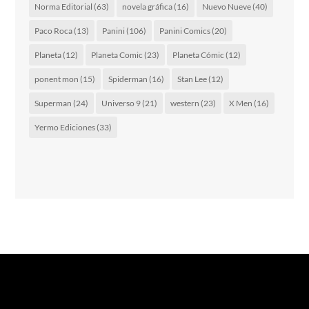
Norma Editorial
(63)
novela gráfica
(16)
Nuevo Nueve
(40)
Paco Roca
(13)
Panini
(106)
Panini Comics
(20)
Planeta
(12)
Planeta Comic
(23)
Planeta Cómic
(12)
ponent mon
(15)
Spiderman
(16)
Stan Lee
(12)
Superman
(24)
Universo 9
(21)
western
(23)
X Men
(16)
Yermo Ediciones
(33)