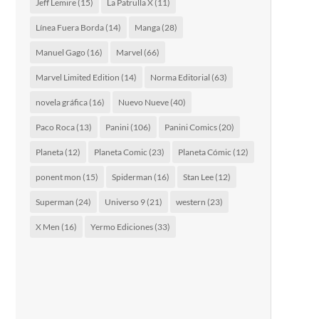
Jeff Lemire
(15)
La Patrulla X
(11)
Línea Fuera Borda
(14)
Manga
(28)
Manuel Gago
(16)
Marvel
(66)
Marvel Limited Edition
(14)
Norma Editorial
(63)
novela gráfica
(16)
Nuevo Nueve
(40)
Paco Roca
(13)
Panini
(106)
Panini Comics
(20)
Planeta
(12)
Planeta Comic
(23)
Planeta Cómic
(12)
ponent mon
(15)
Spiderman
(16)
Stan Lee
(12)
Superman
(24)
Universo 9
(21)
western
(23)
X Men
(16)
Yermo Ediciones
(33)