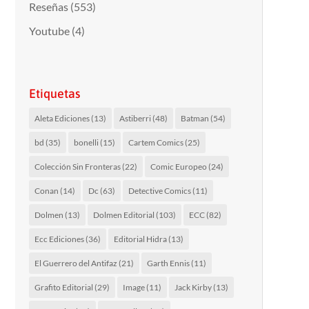
Reseñas
(553)
Youtube
(4)
Etiquetas
Aleta Ediciones
(13)
Astiberri
(48)
Batman
(54)
bd
(35)
bonelli
(15)
Cartem Comics
(25)
Colección Sin Fronteras
(22)
Comic Europeo
(24)
Conan
(14)
Dc
(63)
Detective Comics
(11)
Dolmen
(13)
Dolmen Editorial
(103)
ECC
(82)
Ecc Ediciones
(36)
Editorial Hidra
(13)
El Guerrero del Antifaz
(21)
Garth Ennis
(11)
Grafito Editorial
(29)
Image
(11)
Jack Kirby
(13)