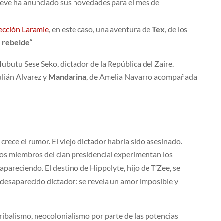
eve ha anunciado sus novedades para el mes de
ección Laramie
, en este caso, una aventura de
Tex
, de los
o rebelde
“
Mubutu Sese Seko, dictador de la República del Zaire.
ulián Alvarez y
Mandarina
, de Amelia Navarro acompañada
 crece el rumor. El viejo dictador habría sido asesinado.
, los miembros del clan presidencial experimentan los
areciendo. El destino de Hippolyte, hijo de T’Zee, se
l desaparecido dictador: se revela un amor imposible y
 tribalismo, neocolonialismo por parte de las potencias