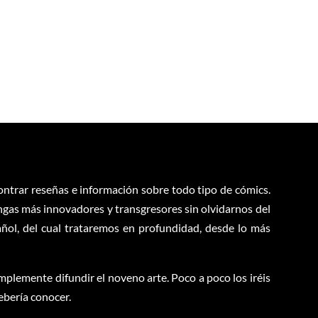
contrar reseñas e información sobre todo tipo de cómics.
ngas más innovadores y transgresores sin olvidarnos del
ol, del cual trataremos en profundidad, desde lo más
plemente difundir el noveno arte. Poco a poco los iréis
ebería conocer.