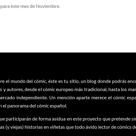
para este mes de Noviembre.
re el mundo del cómic, éste es tu sitio, un blog donde podrás en
 y autores, desde el cómic europeo más tradicional, hasta los ma
ercado independiente. Un mención aparte merece el cómic españ
en el panorama del cómic español.
ue participarán de forma asidua en este proyecto que pretende sim
 (y viejas) historias en viñetas que todo ávido lector de cómics d