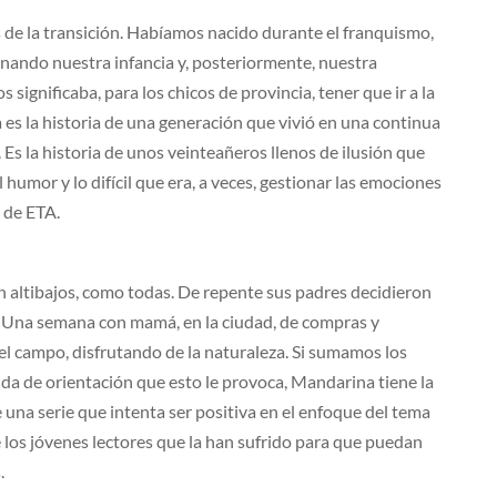
de la transición. Habíamos nacido durante el franquismo,
lenando nuestra infancia y, posteriormente, nuestra
significaba, para los chicos de provincia, tener que ir a la
a es la historia de una generación que vivió en una continua
. Es la historia de unos veinteañeros llenos de ilusión que
humor y lo difícil que era, a veces, gestionar las emociones
 de ETA.
n altibajos, como todas. De repente sus padres decidieron
o. Una semana con mamá, en la ciudad, de compras y
el campo, disfrutando de la naturaleza. Si sumamos los
ida de orientación que esto le provoca, Mandarina tiene la
una serie que intenta ser positiva en el enfoque del tema
de los jóvenes lectores que la han sufrido para que puedan
.