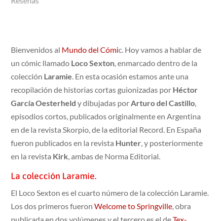
Reseñas
Bienvenidos al
Mundo del Cómi
c. Hoy vamos a hablar de
un cómic llamado
Loco Sexton
, enmarcado dentro de la
colección
Laramie
. En esta ocasión estamos ante una
recopilación de historias cortas guionizadas por
Héctor
García Oesterheld
y dibujadas por
Arturo del Castillo
,
episodios cortos, publicados originalmente en Argentina
en de la revista Skorpio, de la editorial Record. En España
fueron publicados en la revista
Hunter
, y posteriormente
en la revista
Kirk
, ambas de Norma Editorial.
La colección Laramie.
El Loco Sexton es el cuarto número de la colección Laramie.
Los dos primeros fueron
Welcome to Springville
, obra
publicada en dos volúmenes y el tercero es el de
Tex-.