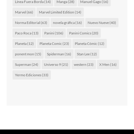
Línea Fuera Borda
(14)
Manga
(28)
Manuel Gago
(16)
Marvel
(66)
Marvel Limited Edition
(14)
Norma Editorial
(63)
novela gráfica
(16)
Nuevo Nueve
(40)
Paco Roca
(13)
Panini
(106)
Panini Comics
(20)
Planeta
(12)
Planeta Comic
(23)
Planeta Cómic
(12)
ponent mon
(15)
Spiderman
(16)
Stan Lee
(12)
Superman
(24)
Universo 9
(21)
western
(23)
X Men
(16)
Yermo Ediciones
(33)