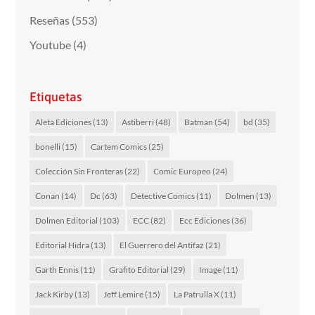
Reseñas
(553)
Youtube
(4)
Etiquetas
Aleta Ediciones
(13)
Astiberri
(48)
Batman
(54)
bd
(35)
bonelli
(15)
Cartem Comics
(25)
Colección Sin Fronteras
(22)
Comic Europeo
(24)
Conan
(14)
Dc
(63)
Detective Comics
(11)
Dolmen
(13)
Dolmen Editorial
(103)
ECC
(82)
Ecc Ediciones
(36)
Editorial Hidra
(13)
El Guerrero del Antifaz
(21)
Garth Ennis
(11)
Grafito Editorial
(29)
Image
(11)
Jack Kirby
(13)
Jeff Lemire
(15)
La Patrulla X
(11)