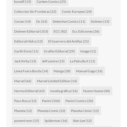
bonelli
(15)
Cartem Comics
(25)
Colección Sin Fronteras
(22)
Comic Europeo
(24)
Conan
(14)
Dc
(63)
Detective Comics
(11)
Dolmen
(13)
Dolmen Editorial
(103)
ECC
(82)
Ecc Ediciones
(36)
Editorial Hidra
(13)
El Guerrero del Antifaz
(21)
Garth Ennis
(11)
Grafito Editorial
(29)
Image
(11)
Jack Kirby
(13)
Jeff Lemire
(15)
La Patrulla X
(11)
Línea Fuera Borda
(14)
Manga
(28)
Manuel Gago
(16)
Marvel
(66)
Marvel Limited Edition
(14)
Norma Editorial
(63)
novela gráfica
(16)
Nuevo Nueve
(40)
Paco Roca
(13)
Panini
(106)
Panini Comics
(20)
Planeta
(12)
Planeta Comic
(23)
Planeta Cómic
(12)
ponent mon
(15)
Spiderman
(16)
Stan Lee
(12)