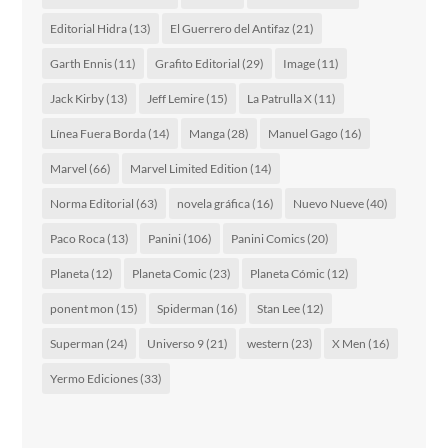
Editorial Hidra
(13)
El Guerrero del Antifaz
(21)
Garth Ennis
(11)
Grafito Editorial
(29)
Image
(11)
Jack Kirby
(13)
Jeff Lemire
(15)
La Patrulla X
(11)
Línea Fuera Borda
(14)
Manga
(28)
Manuel Gago
(16)
Marvel
(66)
Marvel Limited Edition
(14)
Norma Editorial
(63)
novela gráfica
(16)
Nuevo Nueve
(40)
Paco Roca
(13)
Panini
(106)
Panini Comics
(20)
Planeta
(12)
Planeta Comic
(23)
Planeta Cómic
(12)
ponent mon
(15)
Spiderman
(16)
Stan Lee
(12)
Superman
(24)
Universo 9
(21)
western
(23)
X Men
(16)
Yermo Ediciones
(33)