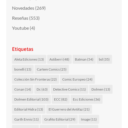
Novedades
(269)
Reseñas
(553)
Youtube
(4)
Etiquetas
Aleta Ediciones
(13)
Astiberri
(48)
Batman
(54)
bd
(35)
bonelli
(15)
Cartem Comics
(25)
Colección Sin Fronteras
(22)
Comic Europeo
(24)
Conan
(14)
Dc
(63)
Detective Comics
(11)
Dolmen
(13)
Dolmen Editorial
(103)
ECC
(82)
Ecc Ediciones
(36)
Editorial Hidra
(13)
El Guerrero del Antifaz
(21)
Garth Ennis
(11)
Grafito Editorial
(29)
Image
(11)