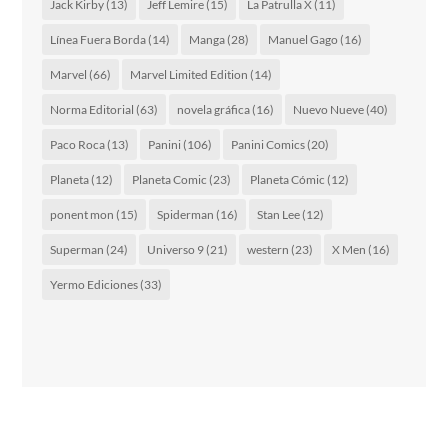
Jack Kirby
(13)
Jeff Lemire
(15)
La Patrulla X
(11)
Línea Fuera Borda
(14)
Manga
(28)
Manuel Gago
(16)
Marvel
(66)
Marvel Limited Edition
(14)
Norma Editorial
(63)
novela gráfica
(16)
Nuevo Nueve
(40)
Paco Roca
(13)
Panini
(106)
Panini Comics
(20)
Planeta
(12)
Planeta Comic
(23)
Planeta Cómic
(12)
ponent mon
(15)
Spiderman
(16)
Stan Lee
(12)
Superman
(24)
Universo 9
(21)
western
(23)
X Men
(16)
Yermo Ediciones
(33)