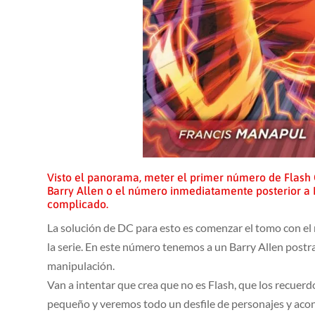
Visto el panorama, meter el primer número de Flas
Barry Allen o el número inmediatamente posterior a La
complicado.
La solución de DC para esto es comenzar el tomo con el 
la serie. En este número tenemos a un Barry Allen postr
manipulación.
Van a intentar que crea que no es Flash, que los recuer
pequeño y veremos todo un desfile de personajes y acon