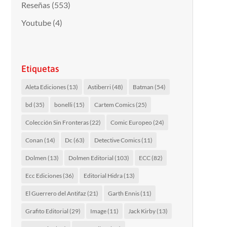
Reseñas
(553)
Youtube
(4)
Etiquetas
Aleta Ediciones
(13)
Astiberri
(48)
Batman
(54)
bd
(35)
bonelli
(15)
Cartem Comics
(25)
Colección Sin Fronteras
(22)
Comic Europeo
(24)
Conan
(14)
Dc
(63)
Detective Comics
(11)
Dolmen
(13)
Dolmen Editorial
(103)
ECC
(82)
Ecc Ediciones
(36)
Editorial Hidra
(13)
El Guerrero del Antifaz
(21)
Garth Ennis
(11)
Grafito Editorial
(29)
Image
(11)
Jack Kirby
(13)