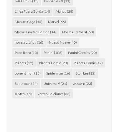
Jeff Lemire
(15)
La Patrulla X
(11)
Línea Fuera Borda
(14)
Manga
(28)
Manuel Gago
(16)
Marvel
(66)
Marvel Limited Edition
(14)
Norma Editorial
(63)
novela gráfica
(16)
Nuevo Nueve
(40)
Paco Roca
(13)
Panini
(106)
Panini Comics
(20)
Planeta
(12)
Planeta Comic
(23)
Planeta Cómic
(12)
ponent mon
(15)
Spiderman
(16)
Stan Lee
(12)
Superman
(24)
Universo 9
(21)
western
(23)
X Men
(16)
Yermo Ediciones
(33)