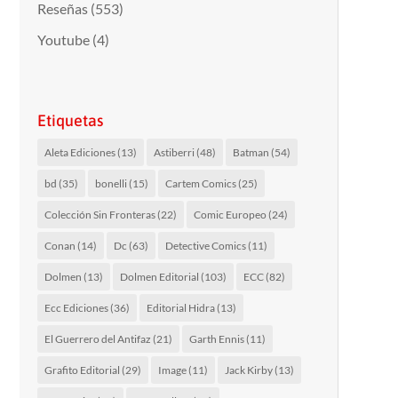
Reseñas
(553)
Youtube
(4)
Etiquetas
Aleta Ediciones
(13)
Astiberri
(48)
Batman
(54)
bd
(35)
bonelli
(15)
Cartem Comics
(25)
Colección Sin Fronteras
(22)
Comic Europeo
(24)
Conan
(14)
Dc
(63)
Detective Comics
(11)
Dolmen
(13)
Dolmen Editorial
(103)
ECC
(82)
Ecc Ediciones
(36)
Editorial Hidra
(13)
El Guerrero del Antifaz
(21)
Garth Ennis
(11)
Grafito Editorial
(29)
Image
(11)
Jack Kirby
(13)