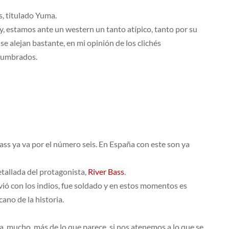
s, titulado Yuma.
 estamos ante un western un tanto atípico, tanto por su
e alejan bastante, en mi opinión de los clichés
tumbrados.
ass ya va por el número seis. En España con este son ya
etallada del protagonista,
River Bass
.
vió con los indios, fue soldado y en estos momentos es
ano de la historia.
 mucho, más de lo que parece, si nos atenemos a lo que se