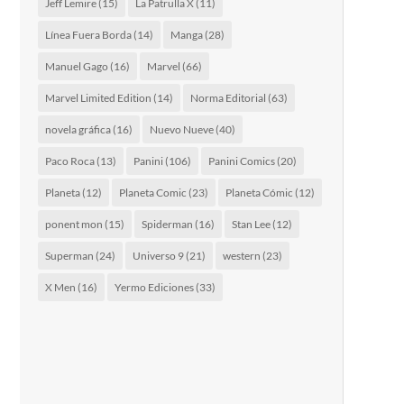
Jeff Lemire
(15)
La Patrulla X
(11)
Línea Fuera Borda
(14)
Manga
(28)
Manuel Gago
(16)
Marvel
(66)
Marvel Limited Edition
(14)
Norma Editorial
(63)
novela gráfica
(16)
Nuevo Nueve
(40)
Paco Roca
(13)
Panini
(106)
Panini Comics
(20)
Planeta
(12)
Planeta Comic
(23)
Planeta Cómic
(12)
ponent mon
(15)
Spiderman
(16)
Stan Lee
(12)
Superman
(24)
Universo 9
(21)
western
(23)
X Men
(16)
Yermo Ediciones
(33)