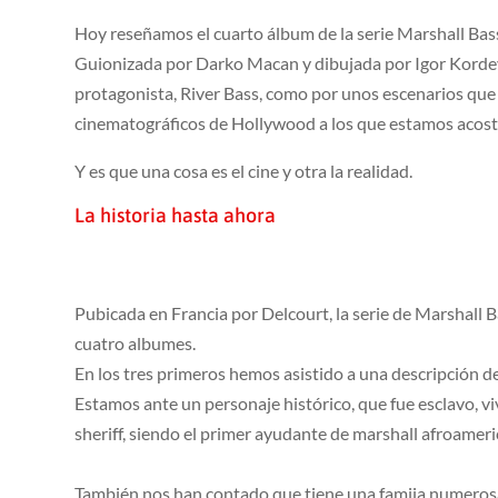
Hoy reseñamos el cuarto álbum de la serie Marshall Bas
Guionizada por Darko Macan y dibujada por Igor Kordey,
protagonista, River Bass, como por unos escenarios que s
cinematográficos de Hollywood a los que estamos acos
Y es que una cosa es el cine y otra la realidad.
La historia hasta ahora
Pubicada en Francia por Delcourt, la serie de Marshall B
cuatro albumes.
En los tres primeros hemos asistido a una descripción d
Estamos ante un personaje histórico, que fue esclavo, vi
sheriff, siendo el primer ayudante de marshall afroameric
También nos han contado que tiene una famiia numerosa,