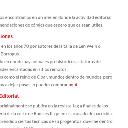
os encontramos en un mes en donde la actividad editorial
mendaciones de cómics que espero que os sean útiles.
ciones.
n los años 70 por autores de la talla de Len Wein o
e Borrogus.
do en donde hay animales prehistóricos, criaturas de
udades encantadas en sitios remotos.
tios como el reino de Opar, mundos dentro de mundos, pero
oy a dejar pasar, lo puedes comprar
aquí
.
ditorial.
riginalmente se publica en la revista Jag a finales de los
ería de la corte de Ramses II, quien es acusado de parricida,
aprendido ciertas técnicas de su progenitos, duerme dentro