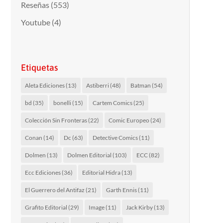
Reseñas
(553)
Youtube
(4)
Etiquetas
Aleta Ediciones
(13)
Astiberri
(48)
Batman
(54)
bd
(35)
bonelli
(15)
Cartem Comics
(25)
Colección Sin Fronteras
(22)
Comic Europeo
(24)
Conan
(14)
Dc
(63)
Detective Comics
(11)
Dolmen
(13)
Dolmen Editorial
(103)
ECC
(82)
Ecc Ediciones
(36)
Editorial Hidra
(13)
El Guerrero del Antifaz
(21)
Garth Ennis
(11)
Grafito Editorial
(29)
Image
(11)
Jack Kirby
(13)