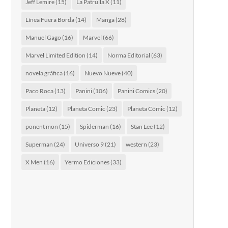
Jeff Lemire
(15)
La Patrulla X
(11)
Línea Fuera Borda
(14)
Manga
(28)
Manuel Gago
(16)
Marvel
(66)
Marvel Limited Edition
(14)
Norma Editorial
(63)
novela gráfica
(16)
Nuevo Nueve
(40)
Paco Roca
(13)
Panini
(106)
Panini Comics
(20)
Planeta
(12)
Planeta Comic
(23)
Planeta Cómic
(12)
ponent mon
(15)
Spiderman
(16)
Stan Lee
(12)
Superman
(24)
Universo 9
(21)
western
(23)
X Men
(16)
Yermo Ediciones
(33)