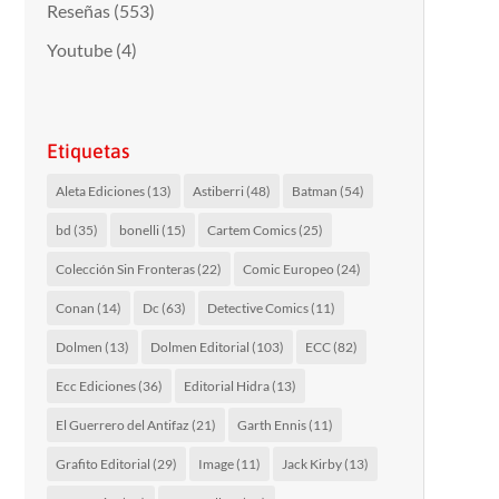
Reseñas
(553)
Youtube
(4)
Etiquetas
Aleta Ediciones
(13)
Astiberri
(48)
Batman
(54)
bd
(35)
bonelli
(15)
Cartem Comics
(25)
Colección Sin Fronteras
(22)
Comic Europeo
(24)
Conan
(14)
Dc
(63)
Detective Comics
(11)
Dolmen
(13)
Dolmen Editorial
(103)
ECC
(82)
Ecc Ediciones
(36)
Editorial Hidra
(13)
El Guerrero del Antifaz
(21)
Garth Ennis
(11)
Grafito Editorial
(29)
Image
(11)
Jack Kirby
(13)