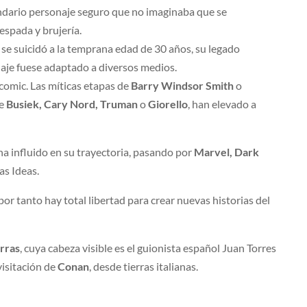
endario personaje seguro que no imaginaba que se
 espada y brujería.
se suicidó a la temprana edad de 30 años, su legado
naje fuese adaptado a diversos medios.
 comic. Las míticas etapas de
Barry Windsor Smith
o
de
Busiek, Cary Nord, Truman
o
Giorello
, han elevado a
a influido en su trayectoria, pasando por
Marvel, Dark
as Ideas.
r tanto hay total libertad para crear nuevas historias del
rras
, cuya cabeza visible es el guionista español Juan Torres
visitación de
Conan
, desde tierras italianas.