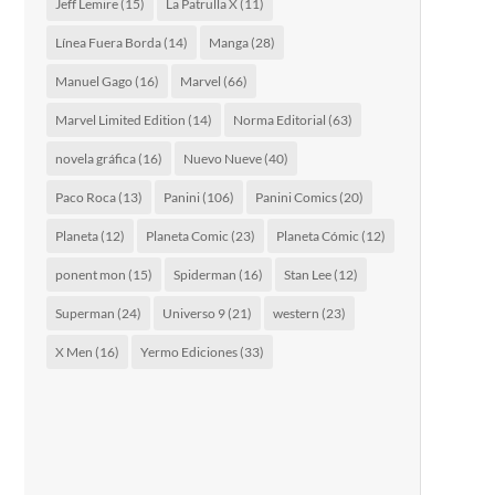
Jeff Lemire
(15)
La Patrulla X
(11)
Línea Fuera Borda
(14)
Manga
(28)
Manuel Gago
(16)
Marvel
(66)
Marvel Limited Edition
(14)
Norma Editorial
(63)
novela gráfica
(16)
Nuevo Nueve
(40)
Paco Roca
(13)
Panini
(106)
Panini Comics
(20)
Planeta
(12)
Planeta Comic
(23)
Planeta Cómic
(12)
ponent mon
(15)
Spiderman
(16)
Stan Lee
(12)
Superman
(24)
Universo 9
(21)
western
(23)
X Men
(16)
Yermo Ediciones
(33)