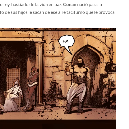
rey, hastiado de la vida en paz.
Conan
nació para la
to de sus hijos le sacan de ese aire taciturno que le provoca