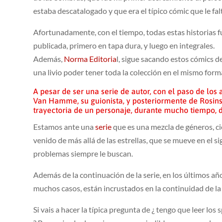
estaba descatalogado y que era el típico cómic que le fal
Afortunadamente, con el tiempo, todas estas historias fu
publicada, primero en tapa dura, y luego en integrales.
Además,
Norma Editoria
l, sigue sacando estos cómics d
una livio poder tener toda la colección en el mismo form
A pesar de ser una serie de autor, con el paso de los 
Van Hamme, su guionista, y posteriormente de Rosins
trayectoria de un personaje, durante mucho tiempo, d
Estamos ante una
serie
que es una mezcla de géneros, cie
venido de más allá de las estrellas, que se mueve en el si
problemas siempre le buscan.
Además de la continuación de la serie, en los últimos añ
muchos casos, están incrustados en la continuidad de la 
Si vais a hacer la típica pregunta de ¿ tengo que leer los 