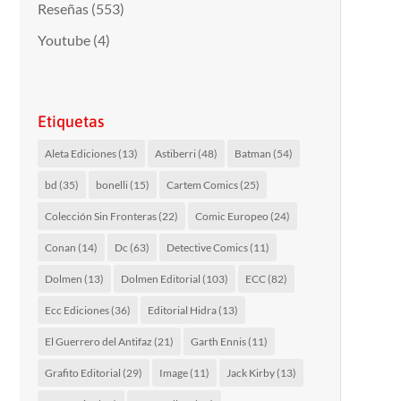
Reseñas
(553)
Youtube
(4)
Etiquetas
Aleta Ediciones
(13)
Astiberri
(48)
Batman
(54)
bd
(35)
bonelli
(15)
Cartem Comics
(25)
Colección Sin Fronteras
(22)
Comic Europeo
(24)
Conan
(14)
Dc
(63)
Detective Comics
(11)
Dolmen
(13)
Dolmen Editorial
(103)
ECC
(82)
Ecc Ediciones
(36)
Editorial Hidra
(13)
El Guerrero del Antifaz
(21)
Garth Ennis
(11)
Grafito Editorial
(29)
Image
(11)
Jack Kirby
(13)