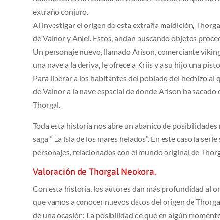
extraño conjuro.
Al investigar el origen de esta extraña maldición, Thorg
de Valnor y Aniel. Estos, andan buscando objetos proced
Un personaje nuevo, llamado Arison, comerciante vikin
una nave a la deriva, le ofrece a Kriis y a su hijo una pist
Para liberar a los habitantes del poblado del hechizo al
de Valnor a la nave espacial de donde Arison ha sacado e
Thorgal.
Toda esta historia nos abre un abanico de posibilidades n
saga ” La isla de los mares helados”. En este caso la serie
personajes, relacionados con el mundo original de Thorg
Valoración de Thorgal Neokora.
Con esta historia, los autores dan más profundidad al or
que vamos a conocer nuevos datos del origen de Thorga
de una ocasión: La posibilidad de que en algún momento de