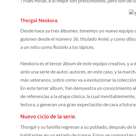
? Pues mirad, a lo mejor son prescindibles, pero son de 
Thorgal Neokora.
Desde hace ya tres álbumes, tenemos un nuevo equipo cr
guiones desde el número 36, titulado Aniel, y como dibuj
a un mito como Rosiski a los lápices.
Neokora es el tercer álbum de este equipo creativo, y a 
ante una serie de autor, autores, en este caso, y la march
más veteranos, sobre como va a evolucionar la colecció
En este tercer álbum, Yan demuestra un conocimiento abs
de referencias a la etapa clásica, la cual inevitablemen
lectura, y generan una gran expectación de cara a futuras
Nuevo ciclo de la serie.
Thorgal y su familia regresan a su poblado, después de la
habitantes en un estado de trance. Estos se comportan