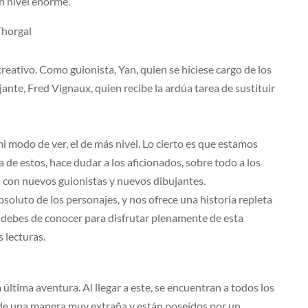
un nivel enorme.
eativo. Como guionista, Yan, quien se hiciese cargo de los
ante, Fred Vignaux, quien recibe la ardúa tarea de sustituir
mi modo de ver, el de más nivel. Lo cierto es que estamos
a de estos, hace dudar a los aficionados, sobre todo a los
n con nuevos guionistas y nuevos dibujantes.
oluto de los personajes, y nos ofrece una historia repleta
te, debes de conocer para disfrutar plenamente de esta
 lecturas.
 última aventura. Al llegar a este, se encuentran a todos los
 de una manera muy extraña y están poseídos por un