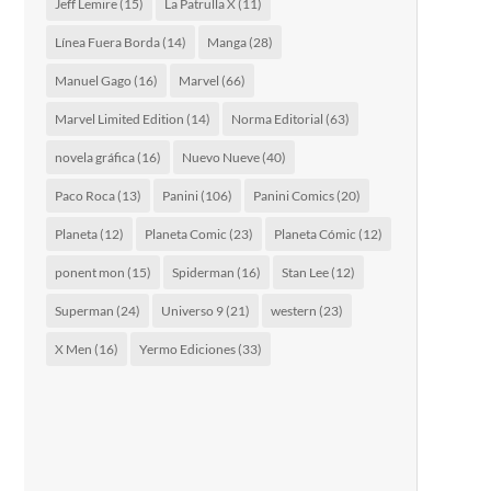
Jeff Lemire
(15)
La Patrulla X
(11)
Línea Fuera Borda
(14)
Manga
(28)
Manuel Gago
(16)
Marvel
(66)
Marvel Limited Edition
(14)
Norma Editorial
(63)
novela gráfica
(16)
Nuevo Nueve
(40)
Paco Roca
(13)
Panini
(106)
Panini Comics
(20)
Planeta
(12)
Planeta Comic
(23)
Planeta Cómic
(12)
ponent mon
(15)
Spiderman
(16)
Stan Lee
(12)
Superman
(24)
Universo 9
(21)
western
(23)
X Men
(16)
Yermo Ediciones
(33)