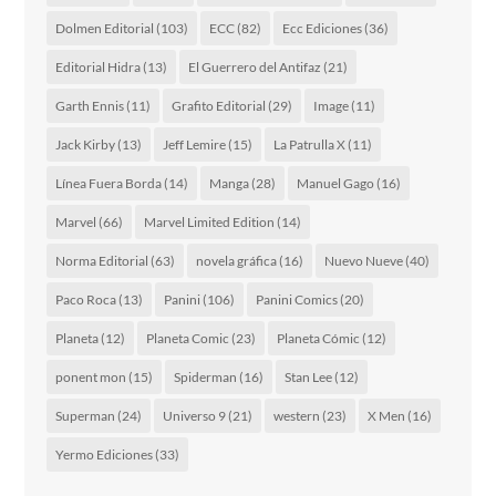
Dolmen Editorial
(103)
ECC
(82)
Ecc Ediciones
(36)
Editorial Hidra
(13)
El Guerrero del Antifaz
(21)
Garth Ennis
(11)
Grafito Editorial
(29)
Image
(11)
Jack Kirby
(13)
Jeff Lemire
(15)
La Patrulla X
(11)
Línea Fuera Borda
(14)
Manga
(28)
Manuel Gago
(16)
Marvel
(66)
Marvel Limited Edition
(14)
Norma Editorial
(63)
novela gráfica
(16)
Nuevo Nueve
(40)
Paco Roca
(13)
Panini
(106)
Panini Comics
(20)
Planeta
(12)
Planeta Comic
(23)
Planeta Cómic
(12)
ponent mon
(15)
Spiderman
(16)
Stan Lee
(12)
Superman
(24)
Universo 9
(21)
western
(23)
X Men
(16)
Yermo Ediciones
(33)