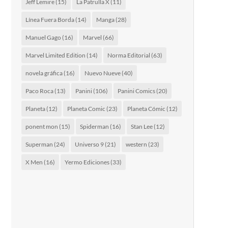
Jeff Lemire
(15)
La Patrulla X
(11)
Línea Fuera Borda
(14)
Manga
(28)
Manuel Gago
(16)
Marvel
(66)
Marvel Limited Edition
(14)
Norma Editorial
(63)
novela gráfica
(16)
Nuevo Nueve
(40)
Paco Roca
(13)
Panini
(106)
Panini Comics
(20)
Planeta
(12)
Planeta Comic
(23)
Planeta Cómic
(12)
ponent mon
(15)
Spiderman
(16)
Stan Lee
(12)
Superman
(24)
Universo 9
(21)
western
(23)
X Men
(16)
Yermo Ediciones
(33)