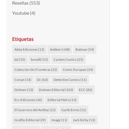
Reseñas
(553)
Youtube
(4)
Etiquetas
Aleta Ediciones
(13)
Astiberri
(48)
Batman
(54)
bd
(35)
bonelli
(15)
Cartem Comics
(25)
Colección Sin Fronteras
(22)
Comic Europeo
(24)
Conan
(14)
Dc
(63)
Detective Comics
(11)
Dolmen
(13)
Dolmen Editorial
(103)
ECC
(82)
Ecc Ediciones
(36)
Editorial Hidra
(13)
El Guerrero del Antifaz
(21)
Garth Ennis
(11)
Grafito Editorial
(29)
Image
(11)
Jack Kirby
(13)