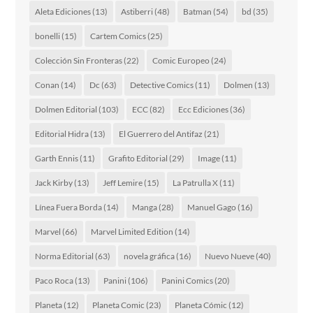
Aleta Ediciones
(13)
Astiberri
(48)
Batman
(54)
bd
(35)
bonelli
(15)
Cartem Comics
(25)
Colección Sin Fronteras
(22)
Comic Europeo
(24)
Conan
(14)
Dc
(63)
Detective Comics
(11)
Dolmen
(13)
Dolmen Editorial
(103)
ECC
(82)
Ecc Ediciones
(36)
Editorial Hidra
(13)
El Guerrero del Antifaz
(21)
Garth Ennis
(11)
Grafito Editorial
(29)
Image
(11)
Jack Kirby
(13)
Jeff Lemire
(15)
La Patrulla X
(11)
Línea Fuera Borda
(14)
Manga
(28)
Manuel Gago
(16)
Marvel
(66)
Marvel Limited Edition
(14)
Norma Editorial
(63)
novela gráfica
(16)
Nuevo Nueve
(40)
Paco Roca
(13)
Panini
(106)
Panini Comics
(20)
Planeta
(12)
Planeta Comic
(23)
Planeta Cómic
(12)