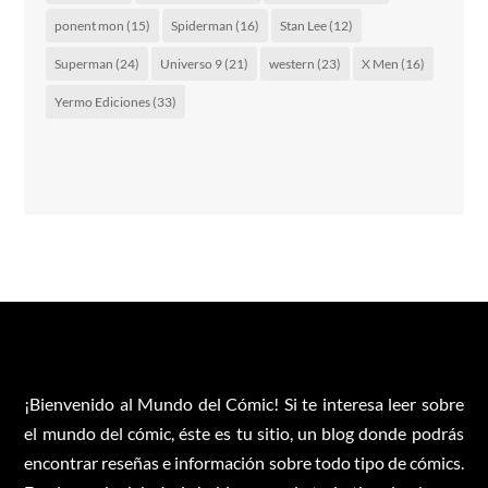
ponent mon
(15)
Spiderman
(16)
Stan Lee
(12)
Superman
(24)
Universo 9
(21)
western
(23)
X Men
(16)
Yermo Ediciones
(33)
¡Bienvenido al Mundo del Cómic! Si te interesa leer sobre
el mundo del cómic, éste es tu sitio, un blog donde podrás
encontrar reseñas e información sobre todo tipo de cómics.