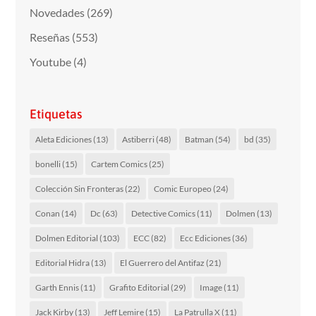
Novedades
(269)
Reseñas
(553)
Youtube
(4)
Etiquetas
Aleta Ediciones
(13)
Astiberri
(48)
Batman
(54)
bd
(35)
bonelli
(15)
Cartem Comics
(25)
Colección Sin Fronteras
(22)
Comic Europeo
(24)
Conan
(14)
Dc
(63)
Detective Comics
(11)
Dolmen
(13)
Dolmen Editorial
(103)
ECC
(82)
Ecc Ediciones
(36)
Editorial Hidra
(13)
El Guerrero del Antifaz
(21)
Garth Ennis
(11)
Grafito Editorial
(29)
Image
(11)
Jack Kirby
(13)
Jeff Lemire
(15)
La Patrulla X
(11)