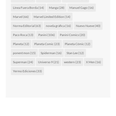
Línea Fuera Borda
(14)
Manga
(28)
Manuel Gago
(16)
Marvel
(66)
Marvel Limited Edition
(14)
Norma Editorial
(63)
novela gráfica
(16)
Nuevo Nueve
(40)
Paco Roca
(13)
Panini
(106)
Panini Comics
(20)
Planeta
(12)
Planeta Comic
(23)
Planeta Cómic
(12)
ponent mon
(15)
Spiderman
(16)
Stan Lee
(12)
Superman
(24)
Universo 9
(21)
western
(23)
X Men
(16)
Yermo Ediciones
(33)