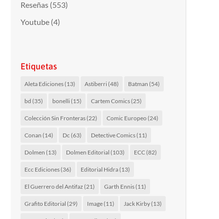
Reseñas
(553)
Youtube
(4)
Etiquetas
Aleta Ediciones
(13)
Astiberri
(48)
Batman
(54)
bd
(35)
bonelli
(15)
Cartem Comics
(25)
Colección Sin Fronteras
(22)
Comic Europeo
(24)
Conan
(14)
Dc
(63)
Detective Comics
(11)
Dolmen
(13)
Dolmen Editorial
(103)
ECC
(82)
Ecc Ediciones
(36)
Editorial Hidra
(13)
El Guerrero del Antifaz
(21)
Garth Ennis
(11)
Grafito Editorial
(29)
Image
(11)
Jack Kirby
(13)