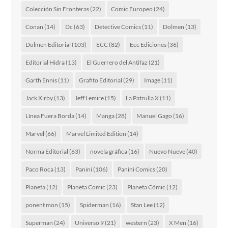
Colección Sin Fronteras
(22)
Comic Europeo
(24)
Conan
(14)
Dc
(63)
Detective Comics
(11)
Dolmen
(13)
Dolmen Editorial
(103)
ECC
(82)
Ecc Ediciones
(36)
Editorial Hidra
(13)
El Guerrero del Antifaz
(21)
Garth Ennis
(11)
Grafito Editorial
(29)
Image
(11)
Jack Kirby
(13)
Jeff Lemire
(15)
La Patrulla X
(11)
Línea Fuera Borda
(14)
Manga
(28)
Manuel Gago
(16)
Marvel
(66)
Marvel Limited Edition
(14)
Norma Editorial
(63)
novela gráfica
(16)
Nuevo Nueve
(40)
Paco Roca
(13)
Panini
(106)
Panini Comics
(20)
Planeta
(12)
Planeta Comic
(23)
Planeta Cómic
(12)
ponent mon
(15)
Spiderman
(16)
Stan Lee
(12)
Superman
(24)
Universo 9
(21)
western
(23)
X Men
(16)